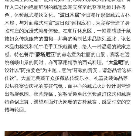
厅入口处的艳丽鲜明的藏毯欢迎宾客至此尊享地道川香粤
色，体验藏式餐饮文化。“
波日木居
”全日餐厅形似藏式古朴
木屋，与对面藏式村寨“波日俄”遥相应和，为宾客营造了身
临村庄的沉浸式就餐体验。在餐厅休息区，一幅灵感源于藏
族妇女传统服饰的围裙—邦典的编制艺术品陈列至此，该艺
术品由棉线和牦牛毛手工织就而成，给人一种温暖的藏家之
感。特色餐厅“
蒙塔尼亚
”的命名意为壮丽的山景，宾客在远
眺巍峨山景的同时，亦可享用精致的西式料理。“
大堂吧
”的
设计以“阿拉姜色”为主题，意为“尊敬的贵宾，请您品尝这杯
佳饮”。大堂吧典藏了众多藏族传统乐器、礼器及装饰品等
以烘托宴饮庆祝的美好气氛，而中心的藏式火炉设计则营造
出温馨氛围。夜幕降临，宾客受邀至此体验点灯仪式和藏族
特色锅庄舞，遥望对面灯火阑珊的古朴藏寨，感受时空的交
错与轮回。