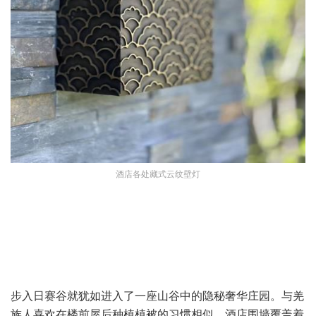
酒店各处藏式云纹壁灯
步入日赛谷就犹如进入了一座山谷中的隐秘奢华庄园。与羌
族人喜欢在楼前屋后种植植被的习惯相似，酒店围墙覆盖着