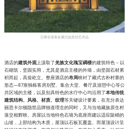
日赛谷落客处藏式如意结艺术品
酒店的
建筑外观
上汲取了
羌族文化瑰宝碉楼
的建筑特色 – 以
石砌筑，坚固实用，尤其是酒店主楼的外墙，由坚固石材累
积而起，高耸屹立。整座酒店的
布局
映衬了藏式古朴村寨的
形态—87座独栋客房别墅、集合大堂、餐厅及游憩中心等公
共区域的主楼，以及别具特色的水疗中心均沿用了
本地传统
建筑结构、风格、材质、纹理
等关键设计要素，在充分表达
丽思卡尔顿隐世品牌独道理念的同时，又与当地藏族原生村
落交相辉映。房屋以当地特色石墙为底座而建以适应陡峭的
山坡，上部结构为木质，屋顶以石板瓦覆盖。而屋顶设计呈