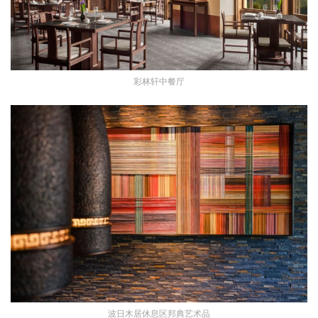
彩林轩中餐厅
波日木居休息区邦典艺术品