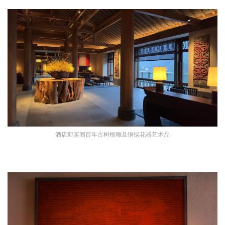
酒店迎宾阁百年古树根雕及铜锅花器艺术品