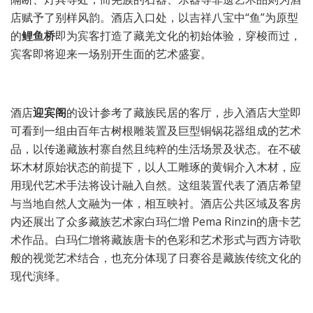
店赋予了别样风韵。酒店入口处，以吉祥八宝中“鱼”为原型
的
鲤鱼桥
即为宾客打造了藏羌文化的初始体验，穿梭而过，
宾客即将迎来一场别开生面的艺术盛宴。
酒店
迎宾阁
的设计参考了藏族民居的客厅，步入酒店大堂即
可看到一组由百年古树根雕装置及巨型铜锅花器组成的艺术
品，以传递藏族村寨自然且纯粹的生活场景及状态。在不破
坏木材原始状态的前提下，以人工雕琢的黄铜介入木材，应
用现代艺术手法将设计融入自然。这组装置代表了酒店希望
与当地自然人文融为一体，相互映衬。酒店公共区域及客房
内还展出了众多藏族艺术家白玛仁增 Pema Rinzin的唐卡艺
术作品。白玛仁增将藏族唐卡的色彩和艺术形式与西方诗歌
般的视觉艺术结合，也充分体现了日赛谷是藏族传统文化的
现代演绎。