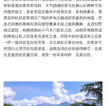
郁郁葱葱的青草和花枝。大气磅礴的喜马拉雅山白桦树于院
内傲然挺立，多姿杏花在微风中摇曳生姿，各色格桑花、鸢
尾花和杜鹃花将酒店广阔的草甸点缀成甜美盎然的地毯，而
姿态闲雅的垂柳在酒店微型叠瀑水面上随风飘舞。走进别墅
独立庭院，精雕细琢的小巧木门迎宾入院，由稻草堆砌而成
的围墙让私人院落更具避世之感，而院中的玲珑花草让宾客
一呼一吸间皆是自然芳香。无论身处日赛谷何处，宾客皆可
仰望白云漂浮的无限湛蓝，远眺连绵起伏的雄伟峰峦，近观
生意盎然的意趣庄园，感受一份本真纯粹，见真自然。