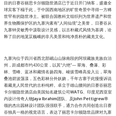
目的日赛谷丽思卡尔顿隐世酒店已于近日开门纳客，盛邀全
球宾客下榻于此，于中国西南地区的旷世奇景中寻得一方稀
世罕有的隐世净土。被联合国教科文组织列为世界遗产和世
界生物圈保护区的九寨沟素有“人间仙境”之美誉， 日赛谷从
九寨钟灵敏秀中汲取设计灵感，以古朴藏式风情为基调，诠
释了目的地茏苁巍峨的非凡美景和纯净质朴的藏羌文化。
九寨沟位于四川省西北部岷山山脉南段的阿坝藏族羌族自治
州，距成都市约430公里，以其“六绝”— 翠海、叠瀑、彩
林、雪峰、蓝冰和藏情名扬四海。峻拔雪峰高耸入云，翠海
叠池碧波荡漾，五色彩林分外妖娆，千年古寨于此慢慢诉说
着藏羌人民世代的古朴纯粹。卓立于雄山腰间的日赛谷丽思
卡尔顿隐世酒店由美国知名建筑公司
WATG
、印度尼西亚室
内设计传奇人物
Jaya Ibrahim
团队、及
John Pettigrew
率
领的杰出园林设计团队强强联手，通力合作共同创造出日赛
谷独具一格的视觉语言，表达了丽思卡尔顿隐世品牌对九寨