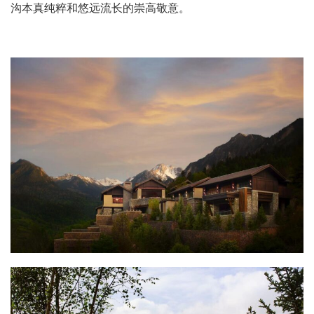
沟本真纯粹和悠远流长的崇高敬意。