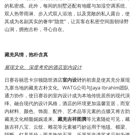
的私密感。此外，每间的别墅还配有地暖与加湿空调系统、
双人热带雨淋、步入式双人浴池，以及宽敞的私人露台，使
其成为名副其实的奢华“隐世”，让宾客在私密空间面朝绿野
山涧，拥抱古朴，寻心自在。
藏羌风情，抱朴含真
展现文化、深度考究的酒店室内设计
日赛谷丽思卡尔顿隐世酒店
室内设计
的初衷是使其充分展现
九寨当地的藏羌古朴文化。WATG公司与Jaya Ibrahim团队
通力协作，使日赛谷的室内设计成为本地传统居所的现代演
绎。融合现代的设计风格，酒店的环境更加温馨宜居，而室
内材料、颜色、饰面、配件、艺术品等元素的点缀又将古韵
藏羌文化精髓娓娓道来。
藏羌吉祥图腾
等元素随处可见，藏
族吉祥八宝、云纹、雕花等元素被巧妙运用于地毯、楣梁、
隔断、灯具等处；而羌族的石器、乐器等非遗艺术品则为酒