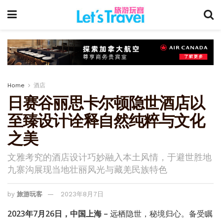
Home
酒店
日赛谷丽思卡尔顿隐世酒店以
至臻设计诠释自然纯粹与文化
之美
文雅考究的酒店设计巧妙融入本土风情，于避世胜地
九寨沟展现当地壮丽风光与藏羌民族特色
by
旅游玩客
2023年8月7日
2023年7月26日，中国上海 –
远栖隐世，秘境归心。备受瞩