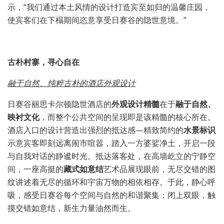
示，“我们通过本土风情的设计打造宾至如归的温馨庄园，
使宾客们在下榻期间恣意享受日赛谷的隐世意境。”
古朴村寨，寻心自在
融于自然、纯粹古朴的酒店外观设计
日赛谷丽思卡尔顿隐世酒店的
外观设计精髓
在于
融于自然、
映衬文化
，而整个公共空间的呈现即是该精髓的核心所在。
酒店入口的设计营造出强烈的抵达感—精致简约的
水景标识
示意宾客即刻远离闹市喧嚣，踏入一方婆娑净土，开启一段
与自我对话的静谧时光。抵达落客处，在高墙屹立的宁静空
间，一座高挺的
藏式如意结
艺术品展现眼前，无尽交错的图
纹讲述着无尽的循环和宇宙万物的相依相存。于此，静心呼
吸，感受日赛谷每个空间与自然的和谐聚集；闭上双眼，触
摸交错如意结，新生力量油然而生。