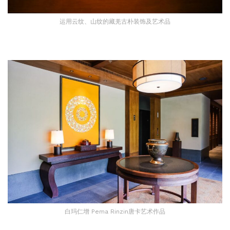
运用云纹、山纹的藏羌古朴装饰及艺术品
白玛仁增 Pema Rinzin唐卡艺术作品