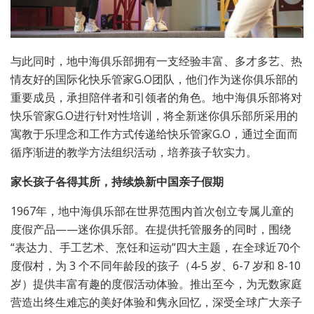
与此同时，地中海俱乐部拥有一支经验丰富、多才多艺、热
情友好的国际化快乐管家G.O团队，他们作为迷你俱乐部的
重要成员，承担陪伴者和引领者的角色。地中海俱乐部将对
快乐管家G.O进行针对性培训，将全新迷你俱乐部所采用的
寓教于乐理念和工作方式传递给快乐管家G.O，通过全面而
循序渐进的教学方法组织活动，培养孩子软实力。
家长孩子各得其所，持续焕新中国亲子假期
1967年，地中海俱乐部在世界范围内首次创立专属儿童的
度假产品——迷你俱乐部。在提供托管服务的同时，围绕
“表达力、手工艺术、烹饪和运动”四大主题，在全球近70个
度假村，为 3 个不同年龄段的孩子（4-5 岁、6-7 岁和 8-10
岁）提供丰富有趣的度假活动体验。推出至今，为无数家庭
营造出终生难忘的美好体验和隽永回忆，深受全球广大亲子