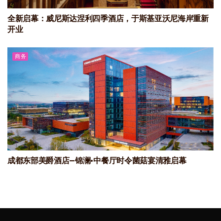
全新启幕：威尼斯达涅利四季酒店，于斯基亚沃尼海岸重新
开业
商务
成都东部美爵酒店—锦澜·中餐厅时令菌菇宴清雅启幕