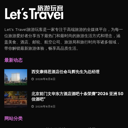
Let's Travel旅游玩客是一家专注于高端旅游的全媒体平台，为每一
位旅游爱好者分享当下最热门和最时尚的旅游生活方式和理念，涵
盖美食、酒店、邮轮、航空公司、旅游局和旅行时尚等诸多领域，
带你解锁最新旅游体验，畅享高品质生活。
最新动态
西安康得思酒店任命马辉先生为总经理
2026年8月6日
北京前门文华东方酒店酒吧十条荣膺“2026 亚洲 50
佳酒吧”
2026年8月6日
网站分类