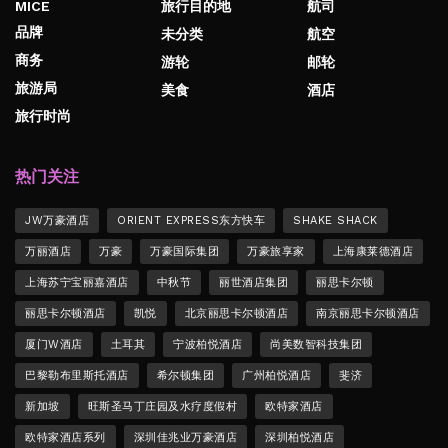
MICE
旅行目的地
航司
品牌
未分类
航空
商务
游轮
邮轮
旅游局
美食
酒店
旅行时尚
热门关注
JW万豪酒店
ORIENT EXPRESS东方快车
SHAKE SHACK
万丽酒店
万豪
万豪国际集团
万豪旅享家
上海康莱德酒店
上海苏宁宝丽嘉酒店
中秋节
丽世酒店集团
丽思卡尔顿
丽思卡尔顿酒店
凯悦
北京丽思卡尔顿酒店
南京丽思卡尔顿酒店
厦门W酒店
土耳其
宁波柏悦酒店
尚美数智科技集团
巴黎勒布里斯托酒店
希尔顿集团
广州柏悦酒店
斐济
新加坡
旺斯圣马丁庄园及水疗度假村
欧特家酒店
欧特家酒店系列
深圳佳兆业万豪酒店
深圳柏悦酒店