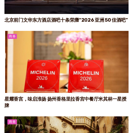
北京前门文华东方酒店酒吧十条荣膺“2026 亚洲 50 佳酒吧”
商务
星耀香宫，味启淮扬 扬州香格里拉香宫中餐厅米其林一星授
牌
商务