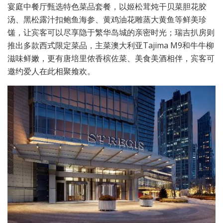
宴庭中餐厅甄选特色菜品套餐，以姬松茸炖干贝菜胆花胶
汤、黑松露汁扣鲍鱼海参、黄鸡油花雕蒸大黄鱼等鲜美珍
馐，让宾客可以尽享隐于繁华岛城的亲密时光；瑞吉扒房则
推出多款西式限定菜品，主菜澳大利亚Tajima M9和牛牛柳
滋味鲜嫩，更有唐培里侬香槟佐菜、美食美酒相伴，宾客可
邀约爱人在此相聚飨欢。