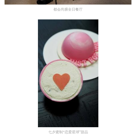
都会尚膳全日餐厅
七夕蜜制“恋爱星球”甜品