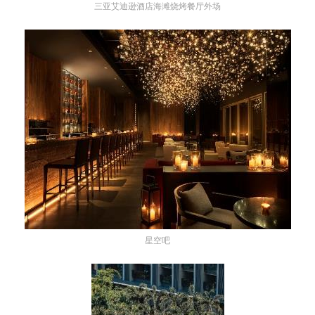
三亚艾迪逊酒店海滩烧烤餐厅外场
星空吧