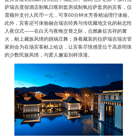
萨瑞吉度假酒店制氧日喀则套房或制氧拉萨套房的宾客，仅
需额外支付人民币一元，可享60分钟水芳香精油理疗体验。
此外，宾客还可体验融合瑞吉经典与传统藏地文化的标志性
入夜仪式——在白天与夜晚交替之际，点燃象征吉祥的篝
火，献上藏族风情的跳锅庄舞；身着藏装的拉萨瑞吉瑞吉管
家则会为在场宾客献上哈达，让宾客尽情感受位于高原明珠
的少数民族风情，与爱人邂逅别样浪漫。