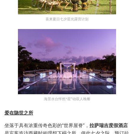
喜来夏日七夕星光露营计划
海景水台怦然“星”动双人晚餐
爱在隐世之所
坐落于具有浓重传奇色彩的“世界屋脊”，
拉萨瑞吉度假酒店
是宾客造访西藏时的理想下榻之所。值此七夕之际，预订拉