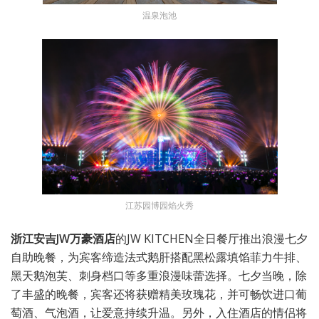
温泉泡池
江苏园博园焰火秀
浙江安吉JW万豪酒店
的JW KITCHEN全日餐厅推出浪漫七夕
自助晚餐，为宾客缔造法式鹅肝搭配黑松露填馅菲力牛排、
黑天鹅泡芙、刺身档口等多重浪漫味蕾选择。七夕当晚，除
了丰盛的晚餐，宾客还将获赠精美玫瑰花，并可畅饮进口葡
萄酒、气泡酒，让爱意持续升温。另外，入住酒店的情侣将