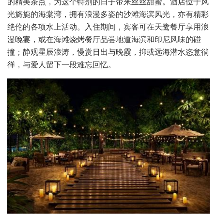
的精美茶点，为这个特别的日子带来丝丝甜蜜。酒店位于风
光旖旎的海棠湾，拥有浪漫多姿的沙滩海滨风光，亦有精彩
绝伦的各项水上活动。入住期间，宾客可在天鹭餐厅享用浪
漫晚宴，或在海滩烧烤餐厅品尝地道海滨和印尼风味的碰
撞；静观星辰浪涛，慢赏日出与晚霞，抑或远海潜水恣意徜
徉，与爱人留下一段难忘回忆。