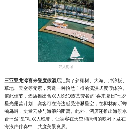
私人海域
三亚
亚龙湾
喜来登
度假酒店
汇聚了斜椰树、大海、冲浪板、
草地、天空等元素，营造一种怡然自得的沉浸式度假体验。
值此佳节，酒店推出含双人BBQ露营套餐的“喜来夏日”七夕
星光露营计划，宾客可在海边感受浩渺星空，在椰林倾听蝉
鸣鸟叫，丈量云朵与海浪的距离。此外，酒店还推出海景水
台怦然“星”动双人晚餐，让宾客在天空和绿树的映衬下及在
海浪声伴奏中，共度美景良辰。