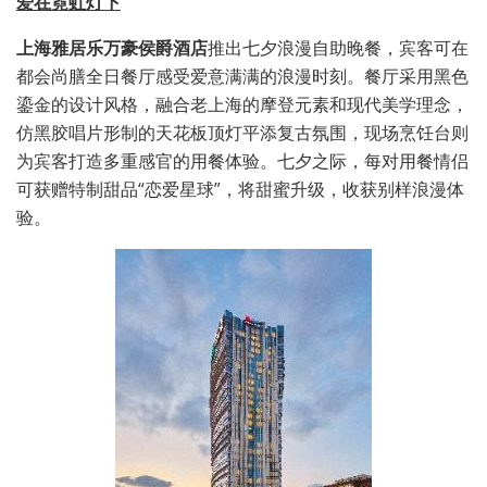
爱在霓虹灯下
上海雅居乐万豪侯爵酒店
推出七夕浪漫自助晚餐，宾客可在
都会尚膳全日餐厅感受爱意满满的浪漫时刻。餐厅采用黑色
鎏金的设计风格，融合老上海的摩登元素和现代美学理念，
仿黑胶唱片形制的天花板顶灯平添复古氛围，现场烹饪台则
为宾客打造多重感官的用餐体验。七夕之际，每对用餐情侣
可获赠特制甜品“恋爱星球”，将甜蜜升级，收获别样浪漫体
验。