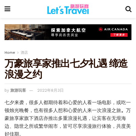
Home
酒店
万豪旅享家推出七夕礼遇 缔造
浪漫之约
by
旅游玩客
2022年8月3日
七夕来袭，很多人都期待着和心爱的人看一场电影，或吃一
顿烛光晚餐，也有很多人想和心爱的人来一次浪漫之旅
。
万
豪旅享家旗下酒店亦推出多重浪漫礼遇，让宾客在无垠海
边、隐世之所或繁华闹市，皆可尽享浪漫旅行体验，共度美
好佳期。