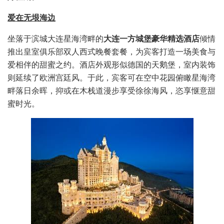
爱在
无垠
海边
坐落于滨城大连星海湾畔的
大连一方城堡豪华精选酒店
倾情
推出皇室俱乐部双人西式晚餐套餐，为宾客打造一场美食与
爱相伴的甜蜜之约。酒店外观形似德国的天鹅堡，室内装饰
则延续了欧洲宫廷风。于此，宾客可在空中花园俯瞰星海湾
畔落日余晖，抑或在木栈道漫步享受徐徐海风，恣享惬意甜
蜜时光。