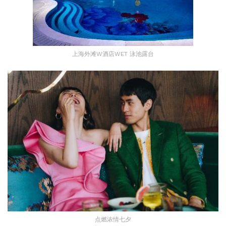
上海外滩W酒店WET 泳池露台
点燃浓情七夕