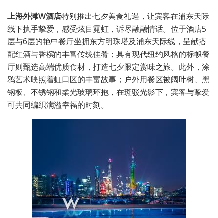
上海外滩W酒店
特别推出七夕美食礼遇，让宾客在浦东天际
线下执手挚爱，感受炫目霓虹，诉尽融融情话。位于酒店5
层与6层的艳中餐厅坐拥东方明珠塔及浦东天际线，呈献搭
配红酒与香槟的丰富传统佳肴；具有现代纽约风格的标帜餐
厅则甄选高端优质食材，打造七夕限定赏味之旅。此外，涂
鸦艺术映照着虹口区的丰富故事；户外用餐区被阔叶树、黑
钢板、不锈钢和柔光玻璃环抱，在斑驳光影下，宾客与挚爱
可共同编织满溢幸福的时刻。