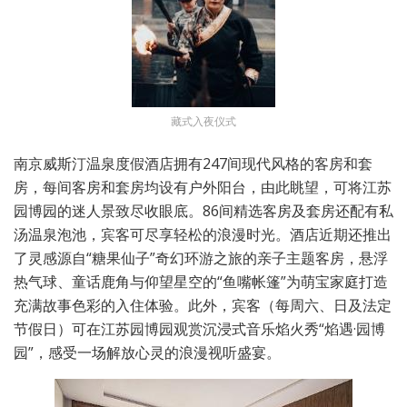
藏式入夜仪式
南京威斯汀温泉度假酒店拥有247间现代风格的客房和套
房，每间客房和套房均设有户外阳台，由此眺望，可将江苏
园博园的迷人景致尽收眼底。86间精选客房及套房还配有私
汤温泉泡池，宾客可尽享轻松的浪漫时光。酒店近期还推出
了灵感源自“糖果仙子”奇幻环游之旅的亲子主题客房，悬浮
热气球、童话鹿角与仰望星空的“鱼嘴帐篷”为萌宝家庭打造
充满故事色彩的入住体验。此外，宾客（每周六、日及法定
节假日）可在江苏园博园观赏沉浸式音乐焰火秀“焰遇·园博
园”，感受一场解放心灵的浪漫视听盛宴。