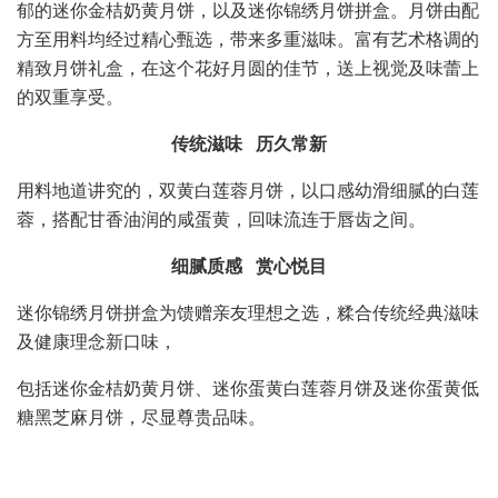
郁的迷你金桔奶黄月饼，以及迷你锦绣月饼拼盒。月饼由配
方至用料均经过精心甄选，带来多重滋味。富有艺术格调的
精致月饼礼盒，在这个花好月圆的佳节，送上视觉及味蕾上
的双重享受。
传统滋味 历久常新
用料地道讲究的，双黄白莲蓉月饼，以口感幼滑细腻的白莲
蓉，搭配甘香油润的咸蛋黄，回味流连于唇齿之间。
细腻质感 赏心悦目
迷你锦绣月饼拼盒为馈赠亲友理想之选，糅合传统经典滋味
及健康理念新口味，
包括迷你金桔奶黄月饼、迷你蛋黄白莲蓉月饼及迷你蛋黄低
糖黑芝麻月饼，尽显尊贵品味。