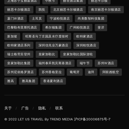
上海苏宁宝丽嘉酒店
中秋节
丽世酒店集团
丽思卡尔顿
丽思卡尔顿酒店
凯悦
北京丽思卡尔顿酒店
南京丽思卡尔顿酒店
厦门W酒店
土耳其
宁波柏悦酒店
尚美数智科技集团
巴黎勒布里斯托酒店
希尔顿集团
广州柏悦酒店
斐济
新加坡
旺斯圣马丁庄园及水疗度假村
欧特家酒店
欧特家酒店系列
深圳佳兆业万豪酒店
深圳柏悦酒店
瑞士格劳宾登州
皇家加勒比
皇家加勒比国际游轮
皇家加勒比集团
福州泰禾凯宾斯基酒店
端午节
苏州W酒店
苏州尼依格罗酒店
苏州香格里拉
葡萄牙
迪拜
阿联酋航空
雅高
雅高集团
香港夏利酒店
关于
广告
隐私
联系
© 2022 LET US TRAVEL By TREND MEDIA
沪ICP备20006875号-7