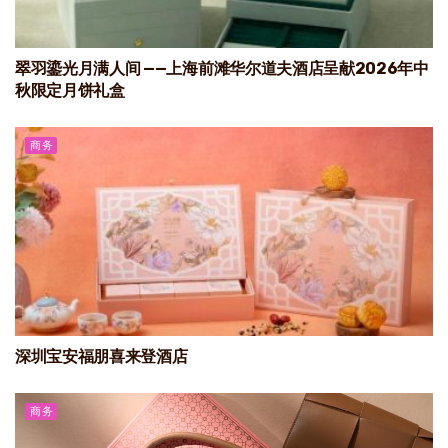
翠羽鎏光月满人间 ——上海前滩华尔道夫酒店呈献2026年中
秋限定月饼礼盒
商务
深圳宝安福朋喜来登酒店
商务