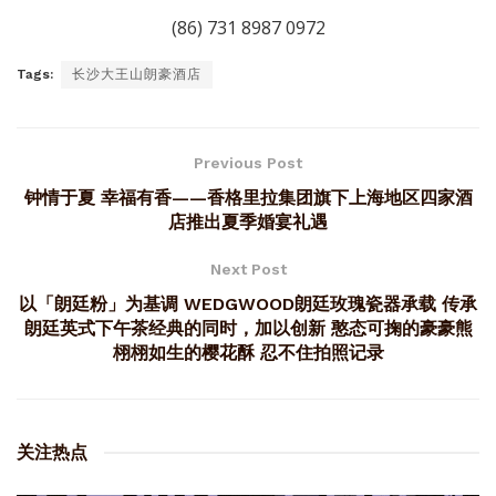
(86) 731 8987 0972
Tags:
长沙大王山朗豪酒店
Previous Post
钟情于夏 幸福有香——香格里拉集团旗下上海地区四家酒
店推出夏季婚宴礼遇
Next Post
以「朗廷粉」为基调 WEDGWOOD朗廷玫瑰瓷器承载 传承
朗廷英式下午茶经典的同时，加以创新 憨态可掬的豪豪熊
栩栩如生的樱花酥 忍不住拍照记录
关注热点