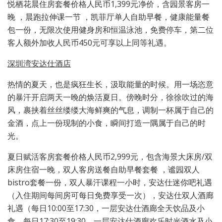
悦栖花晨住房套餐价格人民币1,399元净价，含园景客房一
晚 ，晨跑拉伸课一节 ，凯菲厅单人自助早餐，健康能量餐
包一份，无限次使用健身房和恒温泳池，免费停车，第二位
客人额外加收人民币450元可享以上同等礼遇。
深圳湾安达仕酒店
热情的夏天，也是疯狂生长，汲取能量的时候。用一场恣意
的暴汗开启两天一晚的焕活夏日。傍晚时分，徐徐吹过的海
风，裹挟着丝丝缕缕大海鲜爽的气息，调制一杯属于自己的
金酒，点上一份现制的小食，瞬间打造一隅属于自己的时
光。
夏日赋活客房套餐价格人民币2,999元，包含海景大床房/双
床房住宿一晚，双人客房送餐自助早餐套餐 ，谧园双人
bistro套餐一份，双人暴汗课程一小时，安达仕迷你吧礼遇
（入住期间每间房可每日免费享受一次），安达仕双人酒廊
礼遇（每日10:00至17:30，一层安达仕酒廊全天饮品及小
食、每日17:30至19:30，一层安达仕酒廊欢乐时光酒水及小