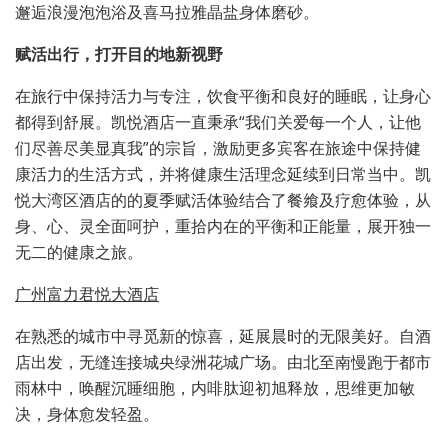
邂逅浪漫泡泡浴及喜马拉雅晶盐身体磨砂。
赋活出行，打开目的地新视野
在旅行中保持活力与专注，饮食平衡和良好的睡眠，让身心
都得到舒展。凯悦酒店一直秉承“我们关爱每一个人，让他
们尽善尽美显真我”的宗旨，激励更多宾客在旅途中保持健
康活力的生活方式，并将健康生活理念延续到日常当中。凯
悦大湾区酒店的的夏季赋活体验结合了餐飨及疗愈体验，从
身、心、灵全面呵护，重拾内在的平衡和正能量，展开独一
无二的健康之旅。
广州富力君悦大酒店
在熟悉的城市中寻觅新的惊喜，延展晨时的无限美好。自酒
店出发，无缝连接城央绿洲花城广场。由北至南慢跑于都市
雨林中，唤醒沉睡细胞，内啡肽迎初旭释放，思维更加敏
决，身体愈发轻盈。