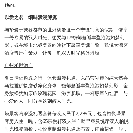
预约。
以爱之名，细味浪漫旖旎
与挚爱于繁嚣都市的世外桃源度一个宁谧写意的假期，奢享
一份专属的双人时光。想要与TA馥郁邂逅丰盈泡泡如梦幻
影，或在城市地标美景的映衬下奢享美馔佳肴，凯悦大湾区
酒店皆用心策划，让每一刻双人时光格外璀璨。
广州柏悦酒店
夏日情侣遁逸之行，体验浪漫礼遇。以晶莹剔透的纯天然喜
马拉雅矿盐磨砂净化身体，馥郁邂逅丰盈泡泡如梦幻影，全
身放松犹如亲临玫瑰花园，滋养肌肤。一杯醇厚的红酒，与
心爱的人一同分享这刻醉人时光。
塔景客房浪漫礼遇套餐每晚人民币2,299元，包含柏悦塔景
客房入住一晚，含65层悦轩双人半自助早餐及悦厅双人柏悦
时光晚餐简餐，柏悦定制浪漫礼遇及布置，红葡萄酒一瓶，