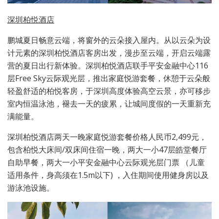
深圳柏悦酒店
鹏城夏日畅意云端，将窗外的云朵接入屋内。从以云朵为设
计元素的深圳柏悦酒店客房出发，漫步至云端，开启云端露
营的夏日出行新体验。深圳柏悦酒店联手平安金融中心116
层Free Sky云际观光层，推出家庭悦游套餐，休憩于云朵般
轻盈舒适的柏悦客房，于深圳高度体验高空云景，亦可移步
室内恒温泳池，褪去一天的疲累，让城间度假的一天重新充
满能量。
深圳柏悦酒店两天一晚家庭悦游套餐价格人民币2,499元，
包含柏悦大床间/双床间住宿一晚，两大一小47层皓堂餐厅
自助早餐，两大一小平安金融中心云际观光层门票 （儿童
适用条件，身高须在1.5m以下) ，入住期间使用健身房以及
游泳池设施。