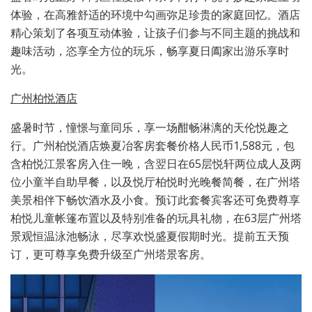
体验，在高雅舒适的环境中勾画弥足珍贵的家庭回忆。酒店
精心策划了各项互动体验，让孩子们参与不同主题的挑战和
趣味活动，恣享全方位的玩乐，畅享夏日阖家出游乐享时
光。
广州柏悦酒店
盛暑时节，憧憬与童同乐，享一场酣畅淋漓的天伦悦趣之
行。广州柏悦酒店焕夏冶客房套餐价格人民币1,588元，包
含柏悦江景客房入住一晚，含翌日在65层悦轩两位成人及两
位小童半自助早餐，以及悦厅柏悦时光晚餐简餐，在广州塔
美景相伴下畅饮酒水及小食。预订此套餐宾客还可免费尊享
柏悦儿童帐篷布置以及特别准备的玩具礼物，在63层广州塔
景观恒温泳池畅泳，尽享欢悦盛夏假期时光。提前五天预
订，更可尊享免费升级至广州塔景客房。