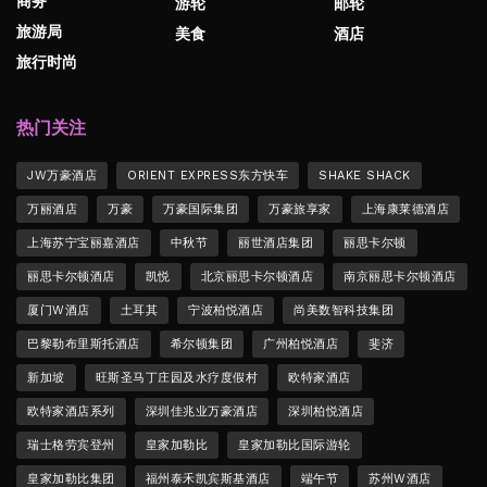
商务
游轮
邮轮
旅游局
美食
酒店
旅行时尚
热门关注
JW万豪酒店
ORIENT EXPRESS东方快车
SHAKE SHACK
万丽酒店
万豪
万豪国际集团
万豪旅享家
上海康莱德酒店
上海苏宁宝丽嘉酒店
中秋节
丽世酒店集团
丽思卡尔顿
丽思卡尔顿酒店
凯悦
北京丽思卡尔顿酒店
南京丽思卡尔顿酒店
厦门W酒店
土耳其
宁波柏悦酒店
尚美数智科技集团
巴黎勒布里斯托酒店
希尔顿集团
广州柏悦酒店
斐济
新加坡
旺斯圣马丁庄园及水疗度假村
欧特家酒店
欧特家酒店系列
深圳佳兆业万豪酒店
深圳柏悦酒店
瑞士格劳宾登州
皇家加勒比
皇家加勒比国际游轮
皇家加勒比集团
福州泰禾凯宾斯基酒店
端午节
苏州W酒店