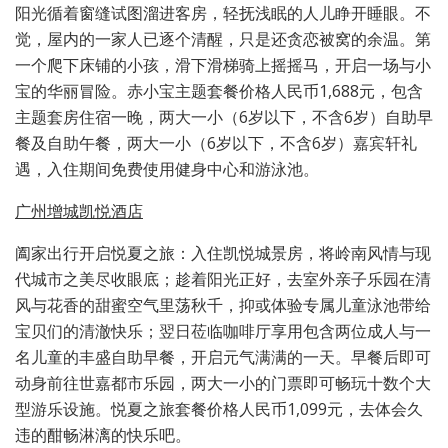
阳光循着窗缝试图溜进客房，轻抚浅眠的人儿睁开睡眼。不
觉，屋内的一家人已逐个清醒，只是还贪恋被窝的余温。第
一个爬下床铺的小孩，滑下滑梯骑上摇摇马，开启一场与小
宝的华丽冒险。赤小宝主题套餐价格人民币1,688元，包含
主题套房住宿一晚，两大一小（6岁以下，不含6岁）自助早
餐及自助午餐，两大一小（6岁以下，不含6岁）嘉宾轩礼
遇，入住期间免费使用健身中心和游泳池。
广州增城凯悦酒店
阖家出行开启悦夏之旅：入住凯悦城景房，将岭南风情与现
代城市之美尽收眼底；趁着阳光正好，去室外亲子乐园在清
风与花香的甜蜜空气里荡秋千，抑或体验专属儿童泳池带给
宝贝们的清澈快乐；翌日莅临咖啡厅享用包含两位成人与一
名儿童的丰盛自助早餐，开启元气满满的一天。早餐后即可
动身前往世嘉都市乐园，两大一小的门票即可畅玩十数个大
型游乐设施。悦夏之旅套餐价格人民币1,099元，去体会久
违的酣畅淋漓的快乐吧。