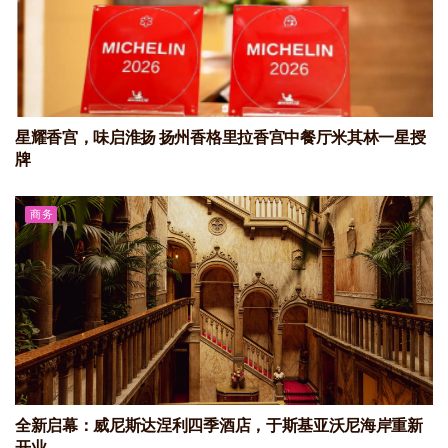
星耀香宫，味启淮扬 扬州香格里拉香宫中餐厅米其林一星授
牌
商务
全新启幕：威尼斯达涅利四季酒店，于斯基亚沃尼海岸重新
开业