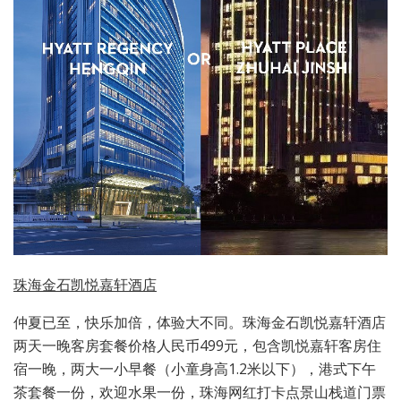
珠海金石凯悦嘉轩酒店
仲夏已至，快乐加倍，体验大不同。珠海金石凯悦嘉轩酒店
两天一晚客房套餐价格人民币499元，包含凯悦嘉轩客房住
宿一晚，两大一小早餐（小童身高1.2米以下），港式下午
茶套餐一份，欢迎水果一份，珠海网红打卡点景山栈道门票