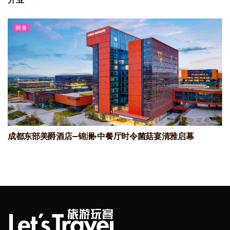
商务
成都东部美爵酒店—锦澜·中餐厅时令菌菇宴清雅启幕