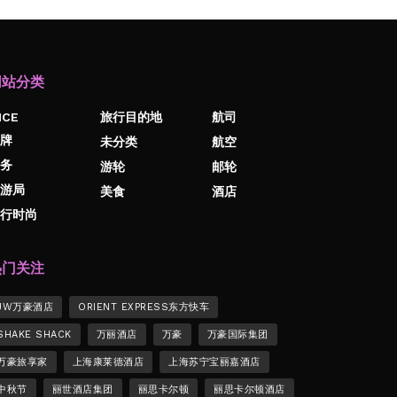
网站分类
ICE
旅行目的地
航司
牌
未分类
航空
务
游轮
邮轮
游局
美食
酒店
行时尚
热门关注
JW万豪酒店
ORIENT EXPRESS东方快车
SHAKE SHACK
万丽酒店
万豪
万豪国际集团
万豪旅享家
上海康莱德酒店
上海苏宁宝丽嘉酒店
中秋节
丽世酒店集团
丽思卡尔顿
丽思卡尔顿酒店