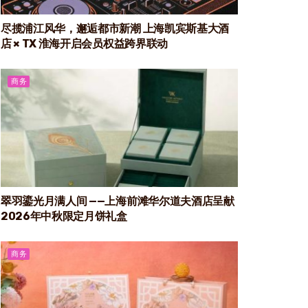
尽揽浦江风华，邂逅都市新潮 上海凯宾斯基大酒
店 × TX 淮海开启会员权益跨界联动
商务
翠羽鎏光月满人间 ——上海前滩华尔道夫酒店呈献
2026年中秋限定月饼礼盒
商务