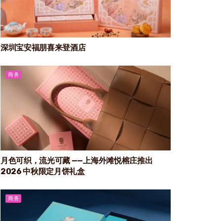
深圳宝安福朋喜来登酒店
商务
月色可织，流光可藏 ——上海外滩悦榕庄推出
2026 中秋限定月饼礼盒
商务