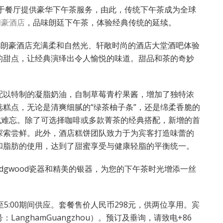
次于餐厅提供豪华下午茶服务，由此，传统下午茶成为全球
朗豪酒店
，品味朗廷下午茶，体验经典传统的延续。
丰朗豪酒店充满柔和自然光、轩敞时尚的酒店大堂酒吧体验
的甜点，让经典演绎出令人愉悦的味道。甜品和茶的奇妙
配以特制的凝脂奶油，自制草莓青柠果酱，增加了独特浓
糕点，无论是清爽细腻的“绿茶柚子条”，还是绵柔香脆的
试难忘。除了可选择咖啡或多款菁茶的经典搭配，新增的首
探索尝鲜。此外，酒店糕饼团队致力于为宾客打造味蕾的
和脂肪的使用，达到了甜蜜享受与健康轻脂的平衡统一。
Wedgwood瓷器和精美的银器，为您的下午茶时光增添一丝
0至5:00期间供应。套餐售价人民币298元，供两位享用。宾
nghamGuangzhou）。预订及垂询，请致电+86