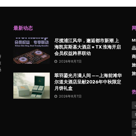
最新动态
M
尽揽浦江风华，邂逅都市新潮 上
海凯宾斯基大酒店 × TX 淮海开启
品
会员权益跨界联动
游
商
2026年8月7日
旅
旅
畅
旅
翠羽鎏光月满人间 ——上海前滩华
尔道夫酒店呈献2026年中秋限定
月饼礼盒
2026年8月7日