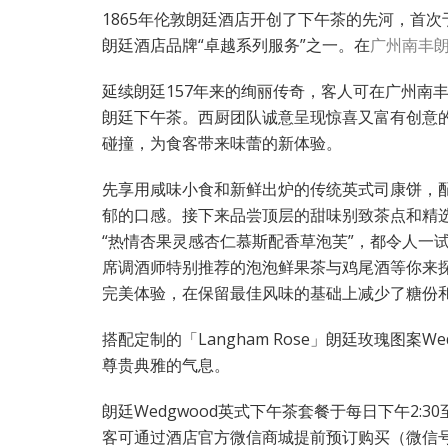
1865年伦敦朗廷酒店开创了下午茶的先河，首
朗廷酒店品牌“卓越系列服务”之一。在
广州南丰
延续朗廷157年来的绚丽传奇，客人可在广州南
朗廷下午茶。西厨团队诚意呈现惊喜又富有创意
碰撞，为食客带来味蕾的新体验。
先享用咸味小食和新鲜出炉的传统英式司康饼，
郁的口感。接下来品尝顶层的甜味别致茶点和精选
“热情杏果灵感杏仁慕斯配香草泡芙”，都令人一
席调酒师特别推荐的泡泡鲜果茶与鸡尾酒等你来
完美体验，在保留最佳风味的基础上减少了糖份
搭配定制的「Langham Rose」朗廷玫瑰图案
尊贵典雅的气息。
朗廷Wedgwood英式下午茶套餐于每日下午2:3
客可通过酒店官方微信商城提前预订购买（微信号：La