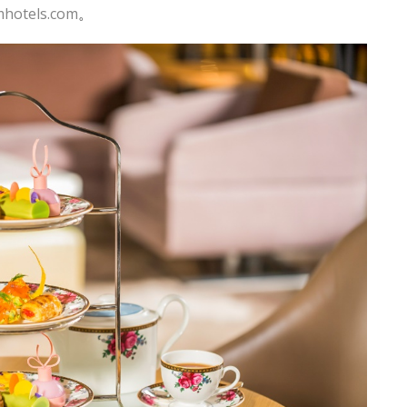
mhotels.com
。