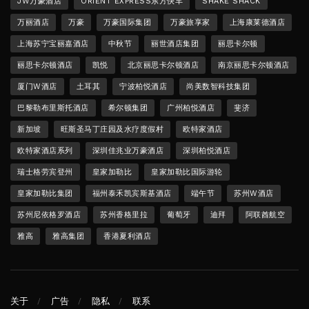
JW万豪酒店
ORIENT EXPRESS东方快车
SHAKE SHACK
万丽酒店
万豪
万豪国际集团
万豪旅享家
上海康莱德酒店
上海苏宁宝丽嘉酒店
中秋节
丽世酒店集团
丽思卡尔顿
丽思卡尔顿酒店
凯悦
北京丽思卡尔顿酒店
南京丽思卡尔顿酒店
厦门W酒店
土耳其
宁波柏悦酒店
尚美数智科技集团
巴黎勒布里斯托酒店
希尔顿集团
广州柏悦酒店
斐济
新加坡
旺斯圣马丁庄园及水疗度假村
欧特家酒店
欧特家酒店系列
深圳佳兆业万豪酒店
深圳柏悦酒店
瑞士格劳宾登州
皇家加勒比
皇家加勒比国际游轮
皇家加勒比集团
福州泰禾凯宾斯基酒店
端午节
苏州W酒店
苏州尼依格罗酒店
苏州香格里拉
葡萄牙
迪拜
阿联酋航空
雅高
雅高集团
香港夏利酒店
关于
广告
隐私
联系