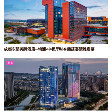
成都东部美爵酒店—锦澜·中餐厅时令菌菇宴清雅启幕
商务