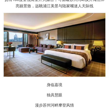
亮丽景致，远眺浦江美景与陆家嘴迷人天际线
身临嘉境
独具慧眼
漫步苏州河畔摩登风情