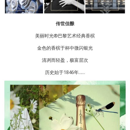
传世佳酿
美丽时光®巴黎艺术经典香槟
金色的香槟于杯中微闪银光
清冽而轻盈，极富层次
历史始于1846年……