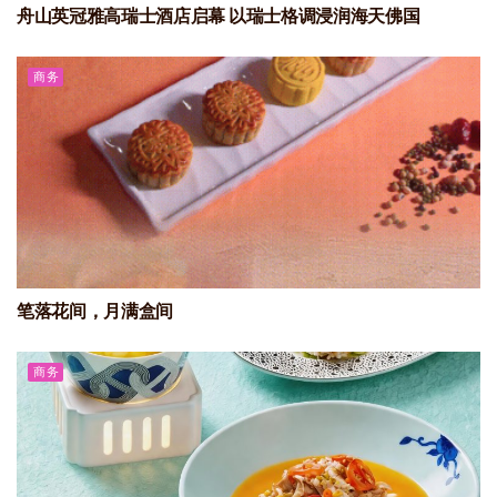
舟山英冠雅高瑞士酒店启幕 以瑞士格调浸润海天佛国
商务
笔落花间，月满盒间
商务