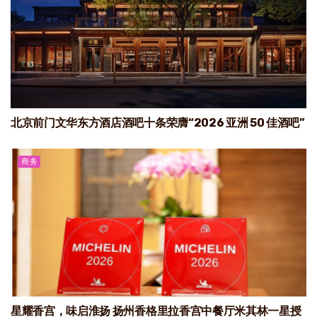
北京前门文华东方酒店酒吧十条荣膺“2026 亚洲 50 佳酒吧”
商务
星耀香宫，味启淮扬 扬州香格里拉香宫中餐厅米其林一星授