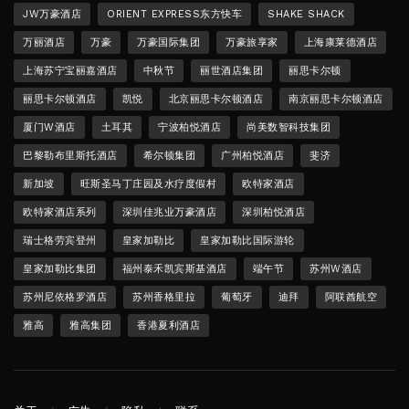
JW万豪酒店
ORIENT EXPRESS东方快车
SHAKE SHACK
万丽酒店
万豪
万豪国际集团
万豪旅享家
上海康莱德酒店
上海苏宁宝丽嘉酒店
中秋节
丽世酒店集团
丽思卡尔顿
丽思卡尔顿酒店
凯悦
北京丽思卡尔顿酒店
南京丽思卡尔顿酒店
厦门W酒店
土耳其
宁波柏悦酒店
尚美数智科技集团
巴黎勒布里斯托酒店
希尔顿集团
广州柏悦酒店
斐济
新加坡
旺斯圣马丁庄园及水疗度假村
欧特家酒店
欧特家酒店系列
深圳佳兆业万豪酒店
深圳柏悦酒店
瑞士格劳宾登州
皇家加勒比
皇家加勒比国际游轮
皇家加勒比集团
福州泰禾凯宾斯基酒店
端午节
苏州W酒店
苏州尼依格罗酒店
苏州香格里拉
葡萄牙
迪拜
阿联酋航空
雅高
雅高集团
香港夏利酒店