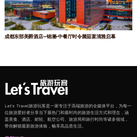
成都东部美爵酒店—锦澜·中餐厅时令菌菇宴清雅启幕
Let's Travel旅游玩客是一家专注于高端旅游的全媒体平台，为每一
位旅游爱好者分享当下最热门和最时尚的旅游生活方式和理念，涵
盖美食、酒店、邮轮、航空公司、旅游局和旅行时尚等诸多领域，
带你解锁最新旅游体验，畅享高品质生活。