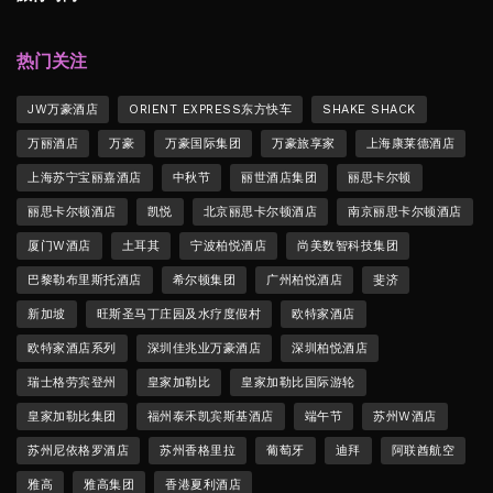
热门关注
JW万豪酒店
ORIENT EXPRESS东方快车
SHAKE SHACK
万丽酒店
万豪
万豪国际集团
万豪旅享家
上海康莱德酒店
上海苏宁宝丽嘉酒店
中秋节
丽世酒店集团
丽思卡尔顿
丽思卡尔顿酒店
凯悦
北京丽思卡尔顿酒店
南京丽思卡尔顿酒店
厦门W酒店
土耳其
宁波柏悦酒店
尚美数智科技集团
巴黎勒布里斯托酒店
希尔顿集团
广州柏悦酒店
斐济
新加坡
旺斯圣马丁庄园及水疗度假村
欧特家酒店
欧特家酒店系列
深圳佳兆业万豪酒店
深圳柏悦酒店
瑞士格劳宾登州
皇家加勒比
皇家加勒比国际游轮
皇家加勒比集团
福州泰禾凯宾斯基酒店
端午节
苏州W酒店
苏州尼依格罗酒店
苏州香格里拉
葡萄牙
迪拜
阿联酋航空
雅高
雅高集团
香港夏利酒店