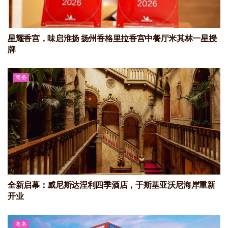
星耀香宫，味启淮扬 扬州香格里拉香宫中餐厅米其林一星授
牌
商务
全新启幕：威尼斯达涅利四季酒店，于斯基亚沃尼海岸重新
开业
商务