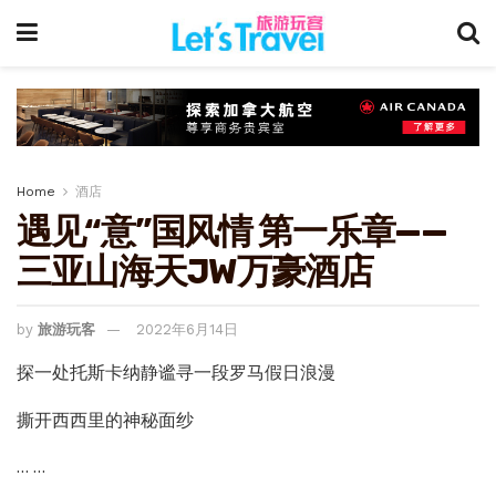
Home
酒店
遇见“意”国风情 第一乐章——
三亚山海天JW万豪酒店
by
旅游玩客
2022年6月14日
探一处托斯卡纳静谧寻一段罗马假日浪漫
撕开西西里的神秘面纱
… …