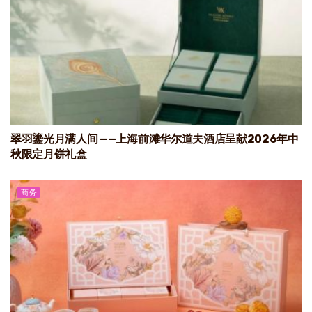
翠羽鎏光月满人间 ——上海前滩华尔道夫酒店呈献2026年中
秋限定月饼礼盒
商务