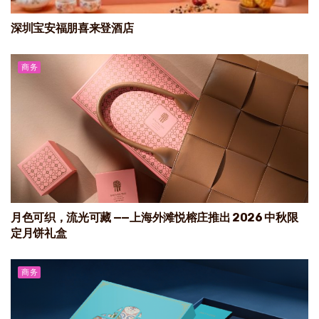
深圳宝安福朋喜来登酒店
商务
月色可织，流光可藏 ——上海外滩悦榕庄推出 2026 中秋限
定月饼礼盒
商务