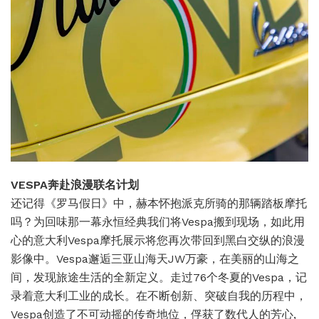
VESPA奔赴浪漫联名计划
还记得《罗马假日》中，赫本怀抱派克所骑的那辆踏板摩托
吗？为回味那一幕永恒经典我们将Vespa搬到现场，如此用
心的意大利Vespa摩托展示将您再次带回到黑白交纵的浪漫
影像中。Vespa邂逅三亚山海天JW万豪，在美丽的山海之
间，发现旅途生活的全新定义。走过76个冬夏的Vespa，记
录着意大利工业的成长。在不断创新、突破自我的历程中，
Vespa创造了不可动摇的传奇地位，俘获了数代人的芳心,