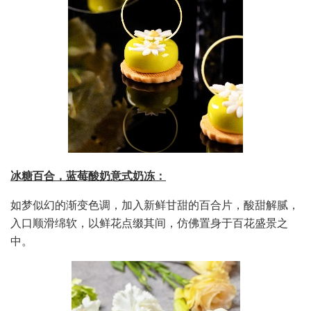
冰糖百合，蓝莓酸奶意式奶冻：
如梦似幻的渐变色调，加入新鲜甘甜的百合片，酸甜解腻，
入口顺滑绵软，以鲜花点缀其间，仿佛置身于百花盛景之
中。