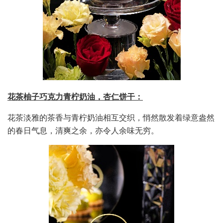
花茶柚
⼦
巧克
⼒⻘
柠奶油，
杏仁饼
⼲
：
花茶淡雅的茶香与青柠奶油相互交织，悄然散发着绿意盎然
的春日气息，清爽之余，亦令人余味无穷。