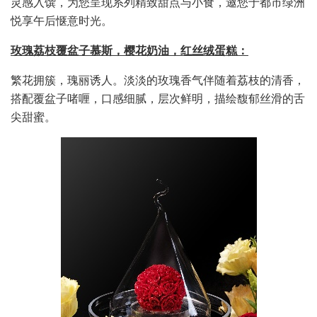
灵感入馔，为您呈现系列精致甜点与小食，邀您于都市绿洲
悦享午后惬意时光。
玫瑰荔枝覆盆
⼦
慕斯，
樱花奶油，红丝绒蛋糕：
繁花拥簇，瑰丽诱人。淡淡的玫瑰香气伴随着荔枝的清香，
搭配覆盆子啫喱，口感细腻，层次鲜明，描绘馥郁丝滑的舌
尖甜蜜。