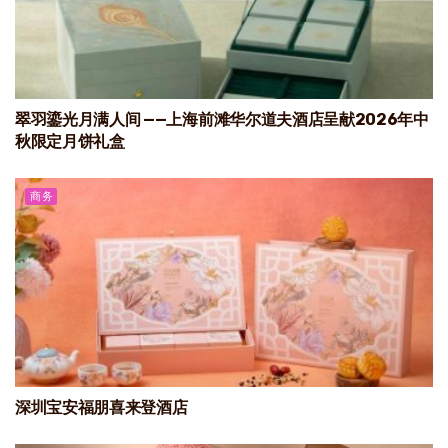
翠羽鎏光月满人间 ——上海前滩华尔道夫酒店呈献2026年中
秋限定月饼礼盒
商务
深圳宝安福朋喜来登酒店