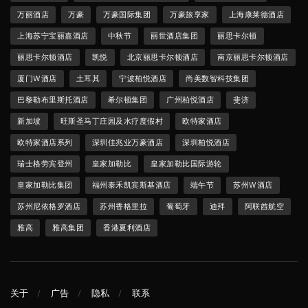
万丽酒店
万豪
万豪国际集团
万豪旅享家
上海康莱德酒店
上海苏宁宝丽嘉酒店
中秋节
丽世酒店集团
丽思卡尔顿
丽思卡尔顿酒店
凯悦
北京丽思卡尔顿酒店
南京丽思卡尔顿酒店
厦门W酒店
土耳其
宁波柏悦酒店
尚美数智科技集团
巴黎勒布里斯托酒店
希尔顿集团
广州柏悦酒店
斐济
新加坡
旺斯圣马丁庄园及水疗度假村
欧特家酒店
欧特家酒店系列
深圳佳兆业万豪酒店
深圳柏悦酒店
瑞士格劳宾登州
皇家加勒比
皇家加勒比国际游轮
皇家加勒比集团
福州泰禾凯宾斯基酒店
端午节
苏州W酒店
苏州尼依格罗酒店
苏州香格里拉
葡萄牙
迪拜
阿联酋航空
雅高
雅高集团
香港夏利酒店
关于
广告
隐私
联系