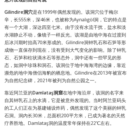
Gilindire洞穴
是在1999年偶然发现的。该洞穴位于梅尔
辛，长555米，深46米，也被称为Aynalıgöl洞，它的特点是
有一个大湖，深达四至七米。由于没有水流干扰，盐水和淡
水湖静止不动，像镜子一样反光。该湖是由地中海在过渡到
后冰川期时抬高70米形成的。Gilindire洞钟乳石和石笋等形
成物一直保存到现在，没有受到大气变化的影响。除了钟乳
石、石笋和柱状滴水石等形态外，洞中还有一些罕见的形
态，如洞中珍珠和洞石。该洞位于地中海海湾的边缘，靠近
濒危的地中海僧侣海豹的栖息地。Gilindire在2013年被宣布
为自然纪念碑，2021年被列为自然公园之一。
靠近阿兰亚的
Damlataş洞窟
在地中海沿岸，该洞的名字来
自其钟乳石上的水滴，它是被意外发现的。当时阿兰亚码头
的工人们正在为基建铺设炸药，偶然发现了这个美丽的钟乳
石洞。洞内长30米，总面积200平方米，已成为著名的天然
疗养胜地。Damlataş洞的温度常年保持在22℃左右。