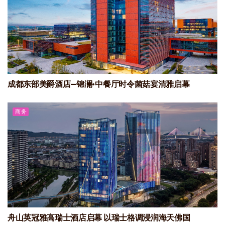
成都东部美爵酒店—锦澜·中餐厅时令菌菇宴清雅启幕
商务
舟山英冠雅高瑞士酒店启幕 以瑞士格调浸润海天佛国