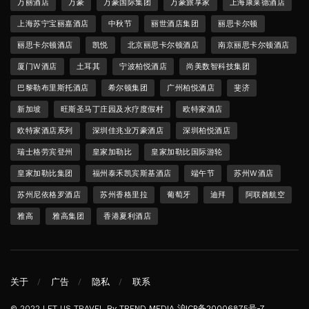
万丽酒店
万豪
万豪国际集团
万豪旅享家
上海康莱德酒店
上海苏宁宝丽嘉酒店
中秋节
丽世酒店集团
丽思卡尔顿
丽思卡尔顿酒店
凯悦
北京丽思卡尔顿酒店
南京丽思卡尔顿酒店
厦门W酒店
土耳其
宁波柏悦酒店
尚美数智科技集团
巴黎勒布里斯托酒店
希尔顿集团
广州柏悦酒店
斐济
新加坡
旺斯圣马丁庄园及水疗度假村
欧特家酒店
欧特家酒店系列
深圳佳兆业万豪酒店
深圳柏悦酒店
瑞士格劳宾登州
皇家加勒比
皇家加勒比国际游轮
皇家加勒比集团
福州泰禾凯宾斯基酒店
端午节
苏州W酒店
苏州尼依格罗酒店
苏州香格里拉
葡萄牙
迪拜
阿联酋航空
雅高
雅高集团
香港夏利酒店
关于
广告
隐私
联系
© 2022 LET US TRAVEL By TREND MEDIA
沪ICP备20006875号-7