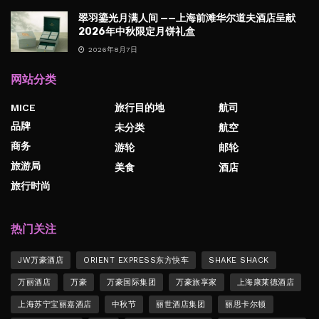
翠羽鎏光月满人间 ——上海前滩华尔道夫酒店呈献
2026年中秋限定月饼礼盒
2026年8月7日
网站分类
MICE
旅行目的地
航司
品牌
未分类
航空
商务
游轮
邮轮
旅游局
美食
酒店
旅行时尚
热门关注
JW万豪酒店
ORIENT EXPRESS东方快车
SHAKE SHACK
万丽酒店
万豪
万豪国际集团
万豪旅享家
上海康莱德酒店
上海苏宁宝丽嘉酒店
中秋节
丽世酒店集团
丽思卡尔顿