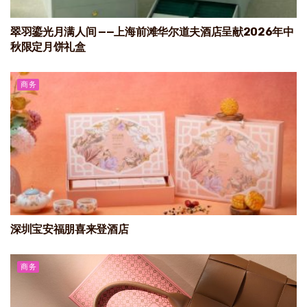
翠羽鎏光月满人间 ——上海前滩华尔道夫酒店呈献2026年中
秋限定月饼礼盒
商务
深圳宝安福朋喜来登酒店
商务