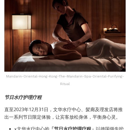
Mandarin-Oriental-Hong-Kong-The-Mandarin-Spa-Oriental-Purifying-
Ritual
节日水疗护理疗程
直至2023年12月31日，文华水疗中心、髪廊及理发店将推
出一系列节日限定体验，让宾客放松身体，平衡身心灵。
x
文华水疗中心
的
「节日水疗护理疗程」
以德国领先护