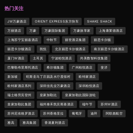
热门关注
JW万豪酒店
ORIENT EXPRESS东方快车
SHAKE SHACK
万丽酒店
万豪
万豪国际集团
万豪旅享家
上海康莱德酒店
上海苏宁宝丽嘉酒店
中秋节
丽世酒店集团
丽思卡尔顿
丽思卡尔顿酒店
凯悦
北京丽思卡尔顿酒店
南京丽思卡尔顿酒店
厦门W酒店
土耳其
宁波柏悦酒店
尚美数智科技集团
巴黎勒布里斯托酒店
希尔顿集团
广州柏悦酒店
斐济
新加坡
旺斯圣马丁庄园及水疗度假村
欧特家酒店
欧特家酒店系列
深圳佳兆业万豪酒店
深圳柏悦酒店
瑞士格劳宾登州
皇家加勒比
皇家加勒比国际游轮
皇家加勒比集团
福州泰禾凯宾斯基酒店
端午节
苏州W酒店
苏州尼依格罗酒店
苏州香格里拉
葡萄牙
迪拜
阿联酋航空
雅高
雅高集团
香港夏利酒店