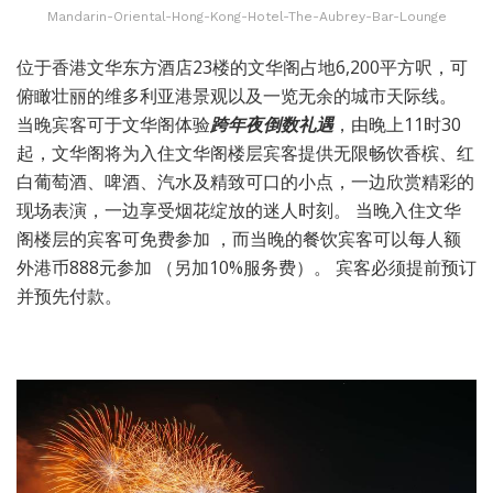
Mandarin-Oriental-Hong-Kong-Hotel-The-Aubrey-Bar-Lounge
位于香港文华东方酒店23楼的文华阁占地6,200平方呎，可
俯瞰壮丽的维多利亚港景观以及一览无余的城市天际线。
当晚宾客可于文华阁体验
跨年夜倒数礼遇
，由晚上11时30
起，文华阁将为入住文华阁楼层宾客提供无限畅饮香槟、红
白葡萄酒、啤酒、汽水及精致可口的小点，一边欣赏精彩的
现场表演，一边享受烟花绽放的迷人时刻。 当晚入住文华
阁楼层的宾客可免费参加 ，而当晚的餐饮宾客可以每人额
外港币888元参加 （另加10%服务费）。 宾客必须提前预订
并预先付款。