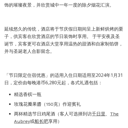
饰的璀璨夜景，并欣赏城中一年一度的除夕烟花汇演。
延续悠久的传统，酒店将于节庆假日期间呈上新鲜烘烤的栗
子，供宾客在欣赏酒店的节日装饰时享用。 于平安夜及圣
诞节，宾客更可在酒店大堂享用温热的甜酒和自家制馅饼，
并与圣诞老人合影留念。
「节日限定住宿优惠」的适用入住日期适用至2024年1月31
日，定价由每晚港币6,280元起，各式礼遇包括：
精选香槟一瓶
玫瑰花瓣果醬（150克）作迎賓礼
两杯精选节日鸡尾酒（客人可选择到访
千日里
、
The
Aubrey
或
船长吧
享用）