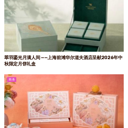
翠羽鎏光月满人间 ——上海前滩华尔道夫酒店呈献2026年中
秋限定月饼礼盒
商务