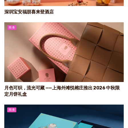
深圳宝安福朋喜来登酒店
商务
月色可织，流光可藏 ——上海外滩悦榕庄推出 2026 中秋限
定月饼礼盒
商务