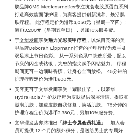
肤品牌QMS Medicosmetics专注抗衰老胶原蛋白系列
打造高效能面部护理，为宾客提供创新滋养、焕活肌
肤疗程。 此疗程定价为港币3,050元（星期一至四）;
港币3,200元（星期五至日），另加10%服务费。
于
文华发廊
享受
魅力
光彩美甲疗程
，以炫目亮泽的美
甲品牌Deborah Lippmann打造的护理疗程为双手及
双足添上节日色彩。 从一系列色系中挑选所爱，配以
节庆的闪金或钻银，为您的指尖赋予闪钻魅力。 疗程
期间更可一边细味香槟，让身心全面放松。 45分钟的
护理疗程定价为港币600元。
宾客更可于文华发廊享受「耀眼佳节」，以豪华
HydraFacial™ 护肤疗程为皮肤提供深层清洁、提取和
滋润肌肤，加速皮肤自我修复，焕活肌肤。 75分钟的
护理疗程定价为港币2,380元，另加10%服务费。
文华理发店
亦將推出
「
紳士专属会员礼遇」
，加入会
员可提供 12 个月的额外积分，是送给男士的专属好