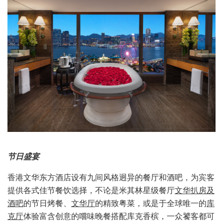
节日盛宴
香港文华东方酒店设有九间风格迥异的餐厅和酒吧，为宾客
提供各式佳节餐饮选择，不论是米其林星级餐厅
文华扒房及
酒吧
的节日烤餐、
文华厅
的精致粤菜，或是于全球唯一的
库
克厅
体验富含创意的嚐味晚餐搭配库克香槟，一众饕客都可