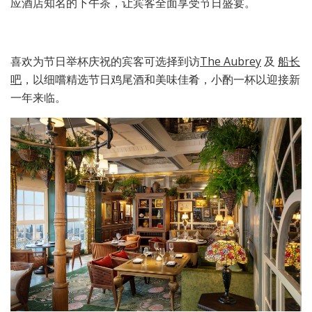
应酒店知名的下午茶，让宾客全面享受节日盛宴。
喜欢为节日举杯庆祝的宾客可选择到访
The Aubrey
及
船长
吧
，以细嚐精选节日鸡尾酒和美味佳肴，小酌一杯以迎接新
一年来临。