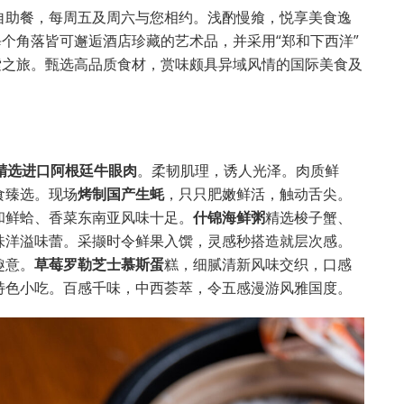
自助餐，每周五及周六与您相约。浅酌慢飨，悦享美食逸
每个角落皆可邂逅酒店珍藏的艺术品，并采用“郑和下西洋”
索之旅。甄选高品质食材，赏味颇具异域风情的国际美食及
的精选进口阿根廷牛眼肉
。柔韧肌理，诱人光泽。肉质鲜
食臻选。现场
烤制国产生蚝
，只只肥嫩鲜活，触动舌尖。
和鲜蛤、香菜东南亚风味十足。
什锦海鲜粥
精选梭子蟹、
味洋溢味蕾。采撷时令鲜果入馔，灵感秒搭造就层次感。
趣意。
草莓罗勒芝士慕斯蛋
糕，细腻清新风味交织，口感
特色小吃。百感千味，中西荟萃，令五感漫游风雅国度。