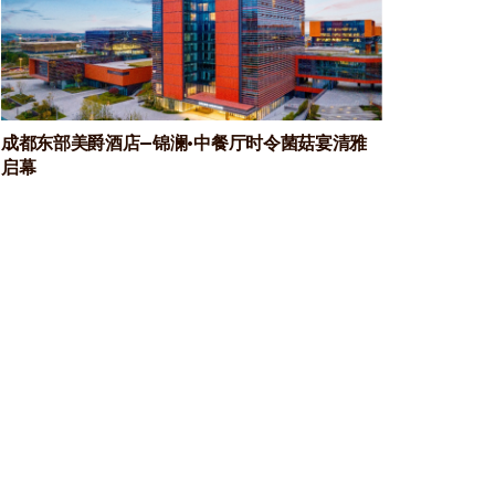
成都东部美爵酒店—锦澜·中餐厅时令菌菇宴清雅
启幕