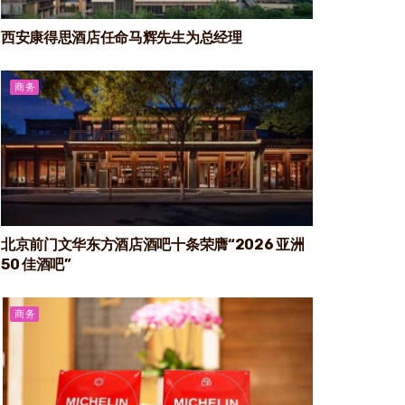
西安康得思酒店任命马辉先生为总经理
商务
北京前门文华东方酒店酒吧十条荣膺“2026 亚洲
50 佳酒吧”
商务