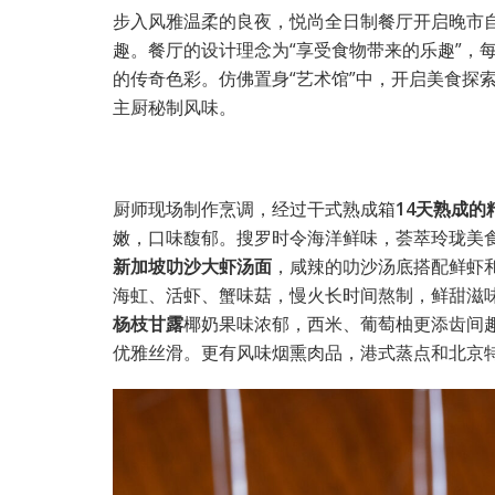
步入风雅温柔的良夜，悦尚全日制餐厅开启晚市
趣。餐厅的设计理念为“享受食物带来的乐趣”，
的传奇色彩。仿佛置身“艺术馆”中，开启美食探
主厨秘制风味。
厨师现场制作烹调，经过干式熟成箱
14天熟成
嫩，口味馥郁。搜罗时令海洋鲜味，荟萃玲珑美
新加坡叻沙大虾汤面
，咸辣的叻沙汤底搭配鲜虾
海虹、活虾、蟹味菇，慢火长时间熬制，鲜甜滋
杨枝甘露
椰奶果味浓郁，西米、葡萄柚更添齿间
优雅丝滑。更有风味烟熏肉品，港式蒸点和北京