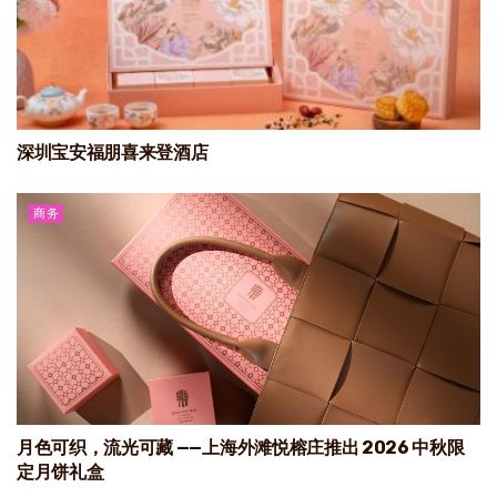
深圳宝安福朋喜来登酒店
商务
月色可织，流光可藏 ——上海外滩悦榕庄推出 2026 中秋限
定月饼礼盒