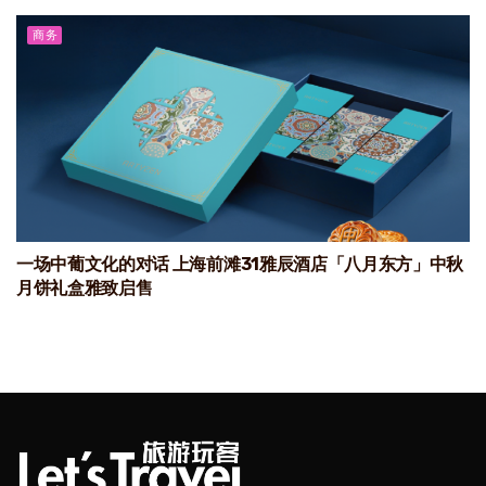
商务
一场中葡文化的对话 上海前滩31雅辰酒店「八月东方」中秋
月饼礼盒雅致启售