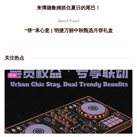
来博德鲁姆抓住夏日的尾巴！
Next Post
“饼”承心意 | 明捷万丽中秋甄选月饼礼盒
关注热点
商务