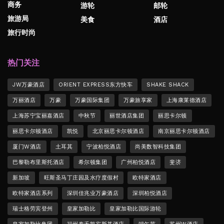
商务
游轮
邮轮
旅游局
美食
酒店
旅行时尚
热门关注
JW万豪酒店
ORIENT EXPRESS东方快车
SHAKE SHACK
万丽酒店
万豪
万豪国际集团
万豪旅享家
上海康莱德酒店
上海苏宁宝丽嘉酒店
中秋节
丽世酒店集团
丽思卡尔顿
丽思卡尔顿酒店
凯悦
北京丽思卡尔顿酒店
南京丽思卡尔顿酒店
厦门W酒店
土耳其
宁波柏悦酒店
尚美数智科技集团
巴黎勒布里斯托酒店
希尔顿集团
广州柏悦酒店
斐济
新加坡
旺斯圣马丁庄园及水疗度假村
欧特家酒店
欧特家酒店系列
深圳佳兆业万豪酒店
深圳柏悦酒店
瑞士格劳宾登州
皇家加勒比
皇家加勒比国际游轮