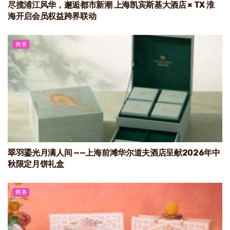
尽揽浦江风华，邂逅都市新潮 上海凯宾斯基大酒店 × TX 淮
海开启会员权益跨界联动
商务
翠羽鎏光月满人间 ——上海前滩华尔道夫酒店呈献2026年中
秋限定月饼礼盒
商务