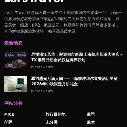
Let's Travel旅游玩客是一家专注于高端旅游的全媒体平台，为每一
位旅游爱好者分享当下最热门和最时尚的旅游生活方式和理念，涵
盖美食、酒店、邮轮、航空公司、旅游局和旅行时尚等诸多领域，
带你解锁最新旅游体验，畅享高品质生活。
最新动态
尽揽浦江风华，邂逅都市新潮 上海凯宾斯基大酒店 ×
TX 淮海开启会员权益跨界联动
2026年8月7日
翠羽鎏光月满人间 ——上海前滩华尔道夫酒店呈献
2026年中秋限定月饼礼盒
2026年8月7日
网站分类
MICE
旅行目的地
航司
品牌
未分类
航空