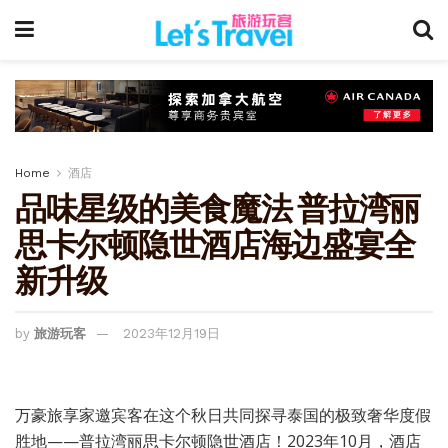
Home
酒店
品味星级的美食魔法 普拉湾丽
思卡尔顿隐世酒店海边盛宴全
新升级
by
旅游玩客
2023年12月19日
万豪旅享家邀宾客在这个秋日共同探寻泰国的极致奢华度假
胜地——普拉湾丽思卡尔顿隐世酒店！2023年10月，酒店