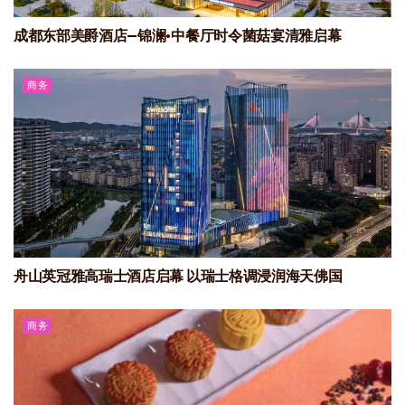
成都东部美爵酒店—锦澜·中餐厅时令菌菇宴清雅启幕
商务
舟山英冠雅高瑞士酒店启幕 以瑞士格调浸润海天佛国
商务