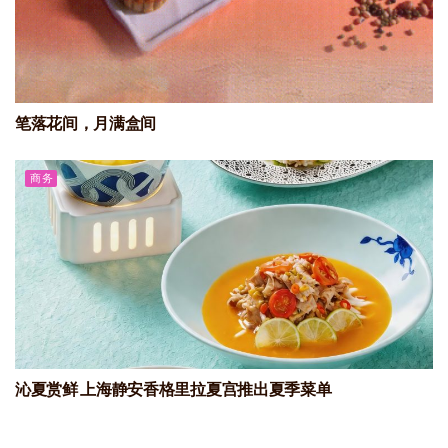
笔落花间，月满盒间
商务
沁夏赏鲜 上海静安香格里拉夏宫推出夏季菜单