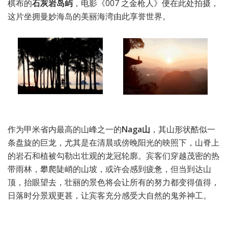
棋布的
石灰岩岛屿
，电影《007 之金枪人》便在此处拍摄，
这片坐拥曼妙海岛的美丽海湾由此享誉世界。
作为甲米省内最高的山峰之一的
Naga山
，其山形状酷似一
条盘旋的巨龙，尤其是在清晨或傍晚阳光的映照下，山脊上
的岩石和植被勾勒出壮观的龙冠轮廓。宾客们穿越茂密的热
带雨林，攀爬陡峭的山坡，或许会感到疲惫，但当到达山
顶，抬眼望去，壮丽的景色将会让所有的努力都变得值得，
日落时分景观更甚，让宾客充分感受大自然的鬼斧神工。