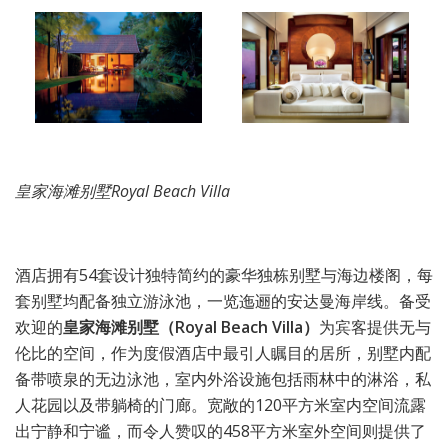
皇家海滩别墅Royal Beach Villa
酒店拥有54套设计独特简约的豪华独栋别墅与海边楼阁，每
套别墅均配备独立游泳池，一览迤逦的安达曼海岸线。备受
欢迎的
皇家海滩别墅（Royal Beach Villa）
为宾客提供无与
伦比的空间，作为度假酒店中最引人瞩目的居所，别墅内配
备带喷泉的无边泳池，室内外浴设施包括雨林中的淋浴，私
人花园以及带躺椅的门廊。宽敞的120平方米室内空间流露
出宁静和宁谧，而令人赞叹的458平方米室外空间则提供了