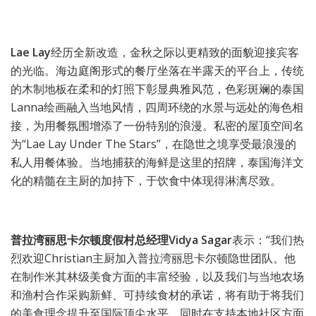
Lae Lay
经历全新改造，金秋之际以更精致的面貌迎接宾客
的光临。海边庭阁形式的餐厅坐落在半露天的平台上，传统
的木制地板在柔和的灯照下彰显典雅风范，色彩斑斓的泰国
Lanna绘画融入当地风情，四周环绕的水景与远处的海色相
接，为用餐氛围增添了一份特别的浪漫。私密的屋顶空间名
为“Lae Lay Under The Stars”，在隐世之境享受最浪漫的
私人用餐体验。当地捕获的海鲜是这里的招牌，泰国海洋文
化的精髓在主厨的加持下，于饮食中体现得淋漓尽致。
普拉湾丽思卡尔顿度假村总经理Vidya Sagar
表示：“我们热
烈欢迎Christian主厨加入普拉湾丽思卡尔顿隐世团队。他
在制作米其林级美食方面的丰富经验，以及我们与当地农场
和渔村合作采购新鲜、可持续食材的承诺，将有助于将我们
的美食理念提升至国际顶尖水平，同时在支持本地社区方面