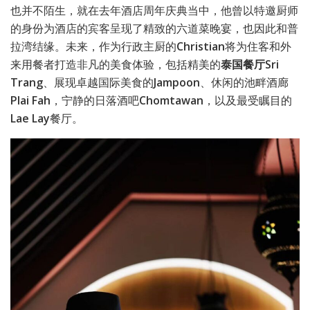
也并不陌生，就在去年酒店周年庆典当中，他曾以特邀厨师
的身份为酒店的宾客呈现了精致的六道菜晚宴，也因此和普
拉湾结缘。未来，作为行政主厨的
Christian
将为住客和外
来用餐者打造非凡的美食体验，包括精美的
泰国餐厅Sri
Trang
、展现卓越国际美食的
Jampoon
、休闲的池畔酒廊
Plai Fah
，宁静的日落酒吧
Chomtawan
，以及最受瞩目的
Lae Lay
餐厅。