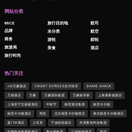
网站分类
MICE
旅行目的地
航司
品牌
未分类
航空
商务
游轮
邮轮
旅游局
美食
酒店
旅行时尚
热门关注
JW万豪酒店
ORIENT EXPRESS东方快车
SHAKE SHACK
万丽酒店
万豪
万豪国际集团
万豪旅享家
上海康莱德酒店
上海苏宁宝丽嘉酒店
中秋节
丽世酒店集团
丽思卡尔顿
丽思卡尔顿酒店
凯悦
北京丽思卡尔顿酒店
南京丽思卡尔顿酒店
厦门W酒店
土耳其
宁波柏悦酒店
尚美数智科技集团
巴黎勒布里斯托酒店
希尔顿集团
广州柏悦酒店
斐济