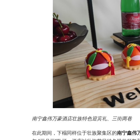
南宁鑫伟万豪酒店壮族特色迎宾礼、三街两巷
在此期间，下榻同样位于壮族聚集区的
南宁鑫伟