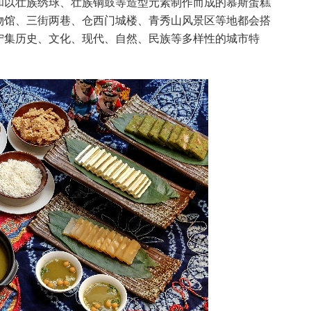
舞和以壮族绣球、壮族铜鼓等造型元素制作而成的慕斯蛋糕
物馆、三街两巷、仓西门城楼、青秀山风景区等地都会搭
宁集历史、文化、现代、自然、民族等多样性的城市特