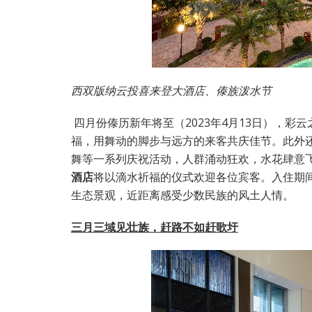
西双版纳云投喜来登大酒店、傣族泼水节
四月份傣历新年将至（2023年4月13日），
福，用舞动的脚步与远方的来客共庆佳节。此外
舞等一系列庆祝活动，人群涌动狂欢，水花肆意
酒店
将以滴水祈福的仪式欢迎各位宾客。入住期
生态景观，近距离感受少数民族的风土人情。
三月三域见壮族，赶路不如赶歌圩