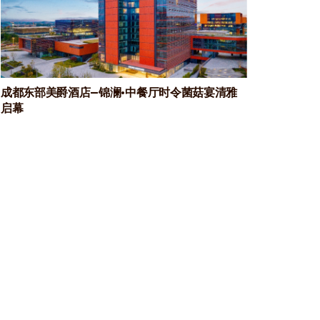
成都东部美爵酒店—锦澜·中餐厅时令菌菇宴清雅
启幕