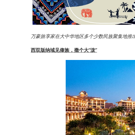
万豪旅享家在大中华地区多个少数民族聚集地推出
西双版纳域见傣族，撒个大“泼”