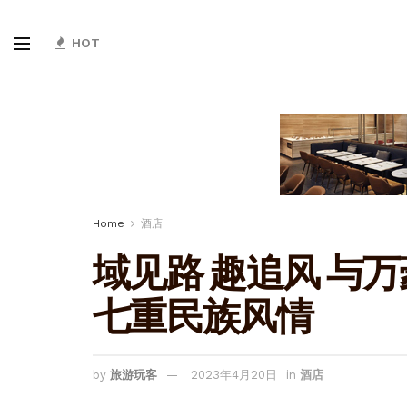
HOT
Home
酒店
域见路 趣追风 与
七重民族风情
by
旅游玩客
2023年4月20日
in
酒店