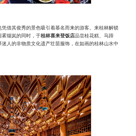
也凭借其俊秀的景色吸引着慕名而来的游客。来桂林解锁
雨雾烟岚的同时，于
桂林喜来登饭店
品尝桂花糕、马蹄
泽迷人的非物质文化遗产壮苗服饰，在如画的桂林山水中