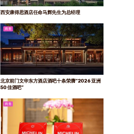
西安康得思酒店任命马辉先生为总经理
商务
北京前门文华东方酒店酒吧十条荣膺“2026 亚洲
50 佳酒吧”
商务