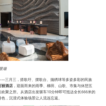
景墙
日——三月三，搭歌圩、摆歌台、抛绣球等多姿多彩的民族
万丽酒店
，迎面而来的雨季、梯田、山歌、市集与休憩五
欢聚之所。从酒店出发驱车10分钟即可抵达全长666米的
特色，沉浸式体验场景让人流连忘返。