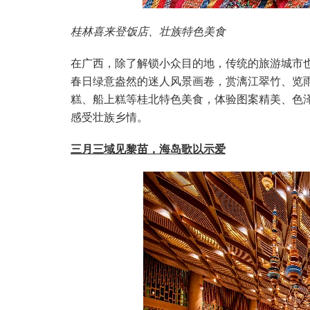
桂林喜来登饭店、壮族特色美食
在广西，除了解锁小众目的地，传统的旅游城市
春日绿意盎然的迷人风景画卷，赏漓江翠竹、览
糕、船上糕等桂北特色美食，体验图案精美、色
感受壮族乡情。
三月三域见黎苗，海岛歌以示爱