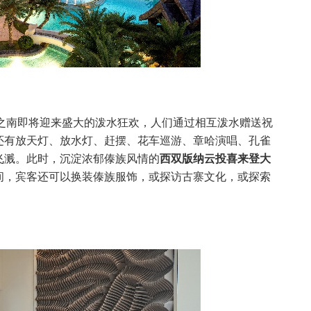
彩云之南即将迎来盛大的泼水狂欢，人们通过相互泼水赠送祝
还有放天灯、放水灯、赶摆、花车巡游、章哈演唱、孔雀
飞溅。此时，沉淀浓郁傣族风情的
西双版纳云投喜来登大
间，宾客还可以换装傣族服饰，或探访古寨文化，或探索