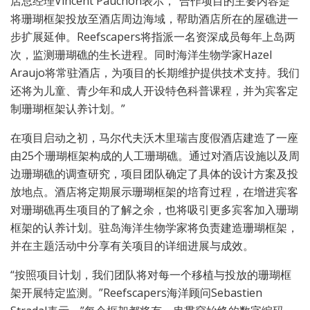
店总经理Vincent Pauchon表示，”合作项目的主要内容是
将珊瑚框架投放至酒店周边海域，帮助酒店所在的屋礁进一
步扩展延伸。Reefscapers将指派一名资深成员每年上岛两
次，监测珊瑚礁的生长进程。同时海洋生物学家Hazel
Araujo将常驻酒店，为项目的长期维护提供技术支持。我们
还将为儿童、青少年和成人开设特色科普课程，并为宾客定
制珊瑚框架认养计划。”
在项目启动之初，马尔代夫沃木里瑞吉度假酒店建造了一座
由25个珊瑚框架构成的人工珊瑚礁。通过对酒店设施以及周
边珊瑚礁的调查研究，项目团队确定了具体的设计方案及投
放地点。酒店将定期展示珊瑚框架的培育过程，在增进宾客
对珊瑚礁再生项目的了解之余，也将吸引更多宾客加入珊瑚
框架的认养计划。驻岛海洋生物学家将负责建造珊瑚框架，
并在主题活动中分享有关项目的详细进展与成效。
“按照项目计划，我们团队将对每一个移植与投放的珊瑚框
架开展特定监测。”Reefscapers海洋顾问Sebastien