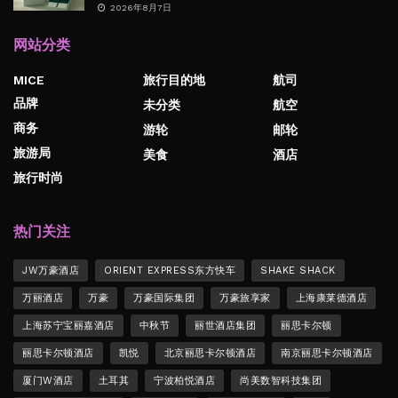
2026年8月7日
网站分类
MICE
旅行目的地
航司
品牌
未分类
航空
商务
游轮
邮轮
旅游局
美食
酒店
旅行时尚
热门关注
JW万豪酒店
ORIENT EXPRESS东方快车
SHAKE SHACK
万丽酒店
万豪
万豪国际集团
万豪旅享家
上海康莱德酒店
上海苏宁宝丽嘉酒店
中秋节
丽世酒店集团
丽思卡尔顿
丽思卡尔顿酒店
凯悦
北京丽思卡尔顿酒店
南京丽思卡尔顿酒店
厦门W酒店
土耳其
宁波柏悦酒店
尚美数智科技集团