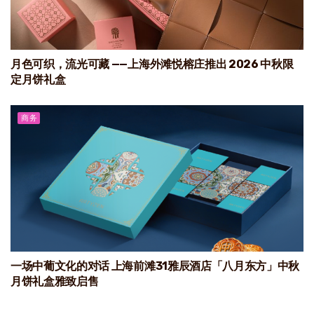
月色可织，流光可藏 ——上海外滩悦榕庄推出 2026 中秋限
定月饼礼盒
商务
一场中葡文化的对话 上海前滩31雅辰酒店「八月东方」中秋
月饼礼盒雅致启售