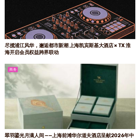
尽揽浦江风华，邂逅都市新潮 上海凯宾斯基大酒店 × TX 淮
海开启会员权益跨界联动
商务
翠羽鎏光月满人间 ——上海前滩华尔道夫酒店呈献2026年中