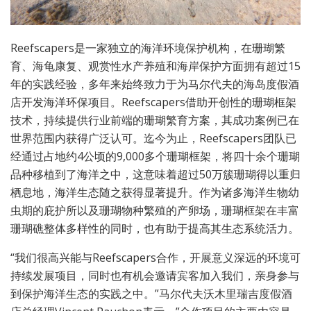
Reefscapers是一家独立的海洋环境保护机构，在珊瑚繁
育、海龟康复、观赏性水产养殖和海岸保护方面拥有超过15
年的实践经验，多年来始终致力于为马尔代夫的海岛度假酒
店开发海洋环保项目。Reefscapers借助开创性的珊瑚框架
技术，持续提供行业前端的珊瑚繁育方案，其成功案例已在
世界范围内获得广泛认可。迄今为止，Reefscapers团队已
经通过占地约4公顷的9,000多个珊瑚框架，将四十余个珊瑚
品种移植到了海洋之中，这意味着超过50万簇珊瑚得以重归
栖息地，海洋生态随之获得显著提升。作为诸多海洋生物幼
虫期的庇护所以及珊瑚物种繁殖的产卵场，珊瑚框架在丰富
珊瑚礁整体多样性的同时，也有助于提高其生态系统活力。
“我们很高兴能与Reefscapers合作，开展意义深远的环境可
持续发展项目，同时也有机会邀请宾客加入我们，亲身参与
到保护海洋生态的实践之中。”马尔代夫沃木里瑞吉度假酒