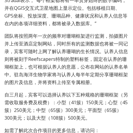
Stradal表示，”每个框架都将有一串贯穿始终的数字编码，
并在QGIS交互式卫星地图上显示定位。包括移植日期、
GPS坐标、投放深度、珊瑚品种、健康状况和认养人信息等
在内的各项详细资料，都将被录入数据库。”
团队将按照两年一次的频率对珊瑚框架进行监测，拍摄图片
并上传至酒店定制网站，同时所有的监测数据也将被一同记
录，宾客可随时上网了解认养珊瑚的生长情况。认养人信息
则将被刻于Reefscapers特制的塑料标签，固定在认养的珊
瑚框架上，也可根据认养人的意愿，公布在网站的认养名单
中。驻岛海洋生物学家将与认养人每半年定期分享珊瑚框架
的图片及信息，并将资料上传至专属相册。
自三月起，宾客可以选择认养以下五种规格的珊瑚框架（另
需收取服务费及税费）：小型（41簇）150美元；心型（45
簇）250美元；中型（65簇）300美元；平面型（65簇）
300美元；以及大型（108簇）500美元。
如需了解此次合作项目的更多信息，请访问：