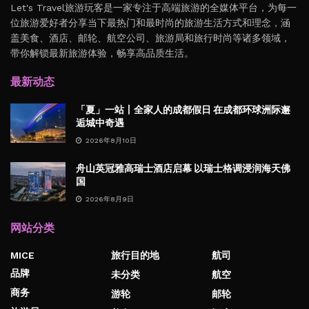
Let's Travel旅游玩客是一家专注于高端旅游的全媒体平台，为每一
位旅游爱好者分享当下最热门和最时尚的旅游生活方式和理念，涵
盖美食、酒店、邮轮、航空公司、旅游局和旅行时尚等诸多领域，
带你解锁最新旅游体验，畅享高品质生活。
最新动态
「夏」一站丨全家人的成都假日 在成都环球洲际邂
逅城中奇遇
2026年8月10日
舟山英冠雅高瑞士酒店启幕 以瑞士格调浸润海天佛
国
2026年8月9日
网站分类
MICE
旅行目的地
航司
品牌
未分类
航空
商务
游轮
邮轮