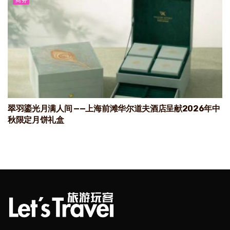
商务
翠羽鎏光月满人间 ——上海前滩华尔道夫酒店呈献2026年中
秋限定月饼礼盒