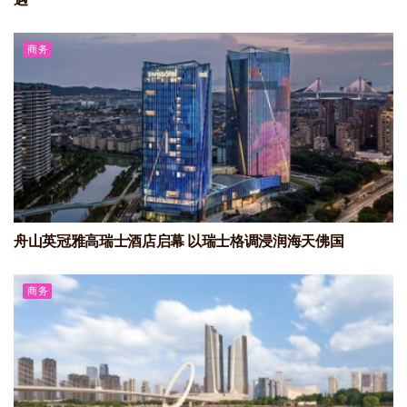
商务
舟山英冠雅高瑞士酒店启幕 以瑞士格调浸润海天佛国
商务