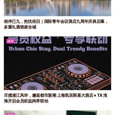
相伴已九，热忱依旧｜国际青年会议酒店九周年庆典启幕，
多重礼遇致谢全城
商务
尽揽浦江风华，邂逅都市新潮 上海凯宾斯基大酒店 × TX 淮
海开启会员权益跨界联动