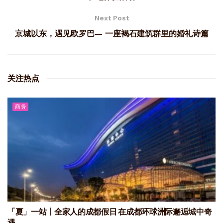
Next Post
京城以东，遇见欧罗巴— 一座褐石建筑群里的婚礼诗篇
关注热点
商务
「夏」一站丨全家人的成都假日 在成都环球洲际邂逅城中奇
遇