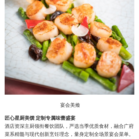
宴会美飨
匠心星厨美馔
定制专属味蕾盛宴
酒店资深主厨领衔餐饮团队，严选当季优质食材，融合广府
菜系精髓与现代创新烹饪理念，量身定制全场景宴会菜单。