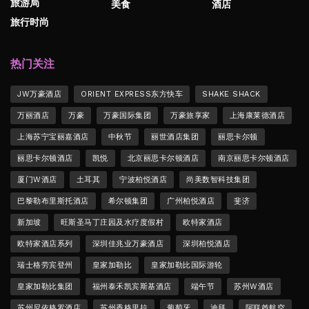
旅游局
美食
酒店
旅行时尚
热门关注
JW万豪酒店
ORIENT EXPRESS东方快车
SHAKE SHACK
万丽酒店
万豪
万豪国际集团
万豪旅享家
上海康莱德酒店
上海苏宁宝丽嘉酒店
中秋节
丽世酒店集团
丽思卡尔顿
丽思卡尔顿酒店
凯悦
北京丽思卡尔顿酒店
南京丽思卡尔顿酒店
厦门W酒店
土耳其
宁波柏悦酒店
尚美数智科技集团
巴黎勒布里斯托酒店
希尔顿集团
广州柏悦酒店
斐济
新加坡
旺斯圣马丁庄园及水疗度假村
欧特家酒店
欧特家酒店系列
深圳佳兆业万豪酒店
深圳柏悦酒店
瑞士格劳宾登州
皇家加勒比
皇家加勒比国际游轮
皇家加勒比集团
福州泰禾凯宾斯基酒店
端午节
苏州W酒店
苏州尼依格罗酒店
苏州香格里拉
葡萄牙
迪拜
阿联酋航空