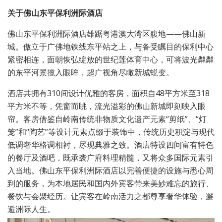
关于佛山东平保利洲际酒店
佛山东平保利洲际酒店雄踞粤港澳大湾区腹地——佛山新
城。傲立于广佛地铁线东平站之上，与备受瞩目的保利中心
紧密相连，面朝恢弘绽放的世纪莲体育中心，可将波光粼粼
的东平河景揽入眼眸，超广视角尽瞰新城蜕变。
酒店共拥有310间设计优雅的客房，面积自48平方米至318
平方米不等，凭窗而眺，流光溢彩的佛山新城即刻映入眼
帘。客房借鉴自岭南传统非物质文化遗产元素“剪纸”、“灯
笼”和“陶艺”等设计元素点缀于装饰中，传统历史积淀与现代
低调奢华格调相衬，尽现典雅之致。酒店特设四间富有特色
的餐厅及酒吧，既承袭广府料理精髓，又将众多国际元素引
入当地。佛山东平保利洲际酒店以完善便捷的设施与悉心周
到的服务，为本地居民和国内外宾客带来美妙难忘的旅行、
餐饮与会聚经历。让宾客在岭南活力之都尊享奢华体验，邂
逅洲际人生。