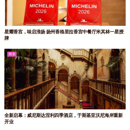
星耀香宫，味启淮扬 扬州香格里拉香宫中餐厅米其林一星授
牌
商务
全新启幕：威尼斯达涅利四季酒店，于斯基亚沃尼海岸重新
开业