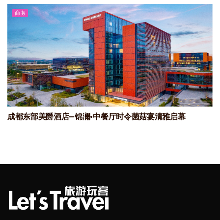
商务
成都东部美爵酒店—锦澜·中餐厅时令菌菇宴清雅启幕