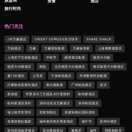
旅游局
美食
酒店
旅行时尚
热门关注
JW万豪酒店
ORIENT EXPRESS东方快车
SHAKE SHACK
万丽酒店
万豪
万豪国际集团
万豪旅享家
上海康莱德酒店
上海苏宁宝丽嘉酒店
中秋节
丽世酒店集团
丽思卡尔顿
丽思卡尔顿酒店
凯悦
北京丽思卡尔顿酒店
南京丽思卡尔顿酒店
厦门W酒店
土耳其
宁波柏悦酒店
尚美数智科技集团
巴黎勒布里斯托酒店
希尔顿集团
广州柏悦酒店
斐济
新加坡
旺斯圣马丁庄园及水疗度假村
欧特家酒店
欧特家酒店系列
深圳佳兆业万豪酒店
深圳柏悦酒店
瑞士格劳宾登州
皇家加勒比
皇家加勒比国际游轮
皇家加勒比集团
福州泰禾凯宾斯基酒店
端午节
苏州W酒店
苏州尼依格罗酒店
苏州香格里拉
葡萄牙
迪拜
阿联酋航空