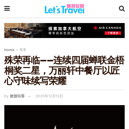
Home
商务
殊荣再临——连续四届蝉联金梧
桐奖二星，万丽轩中餐厅以匠
心守味续写荣耀
by
旅游玩客
2025年12月13日