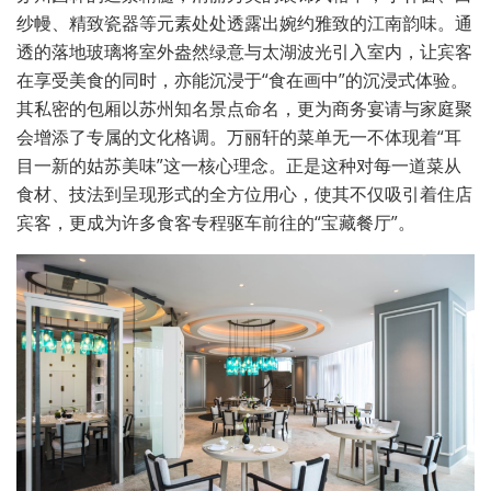
纱幔、精致瓷器等元素处处透露出婉约雅致的江南韵味。通
透的落地玻璃将室外盎然绿意与太湖波光引入室内，让宾客
在享受美食的同时，亦能沉浸于“食在画中”的沉浸式体验。
其私密的包厢以苏州知名景点命名，更为商务宴请与家庭聚
会增添了专属的文化格调。万丽轩的菜单无一不体现着“耳
目一新的姑苏美味”这一核心理念。正是这种对每一道菜从
食材、技法到呈现形式的全方位用心，使其不仅吸引着住店
宾客，更成为许多食客专程驱车前往的“宝藏餐厅”。