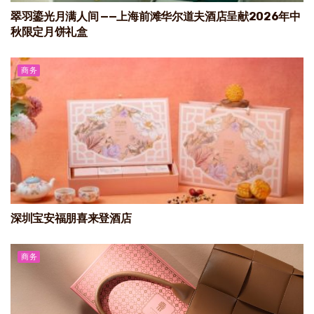
翠羽鎏光月满人间 ——上海前滩华尔道夫酒店呈献2026年中
秋限定月饼礼盒
商务
深圳宝安福朋喜来登酒店
商务