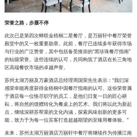
荣誉之路，步履不停
此次已是第四次蝉联金梧桐二星餐厅，是万丽轩中餐厅荣誉
殿堂中的又一枚重要勋章。此前，餐厅已连续多年获得市场
与行业的广泛赞誉，其中包括备受推崇的“黑珍珠餐厅指南”
的钻级荣誉。这些连续的认可，共同构筑了酒店在长三角地
区高端餐饮市场的卓越声誉。
苏州太湖万丽及万豪酒店总经理周国荣先生表示：“我们深
感荣幸能再度获得金梧桐中国餐厅指南的认可。这份荣誉属
于酒店每一位恪尽职守的员工，是他们日复一日的匠心耕
耘，将自然的馈赠转化为餐桌上的艺术。我们将以此为新起
点，继续深耕苏帮菜的文化内涵，探索风味创新的更多可
能，致力于为每一位宾客打造超越期望的至臻用餐体验。”
未来，苏州太湖万丽酒店万丽轩中餐厅将继续作为传播江南