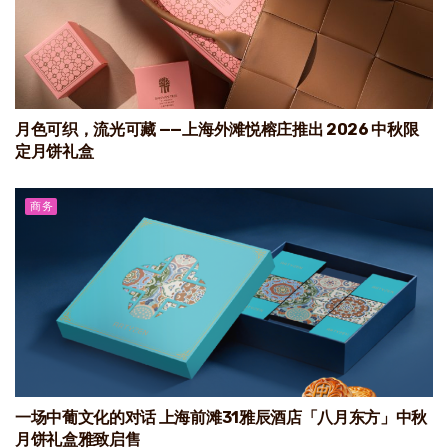
月色可织，流光可藏 ——上海外滩悦榕庄推出 2026 中秋限
定月饼礼盒
商务
一场中葡文化的对话 上海前滩31雅辰酒店「八月东方」中秋
月饼礼盒雅致启售