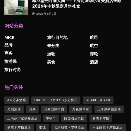
翠羽鎏光月满人间 ——上海前滩华尔道夫酒店呈献
2026年中秋限定月饼礼盒
2026年8月7日
网站分类
MICE
旅行目的地
航司
品牌
未分类
航空
商务
游轮
邮轮
旅游局
美食
酒店
旅行时尚
热门关注
JW万豪酒店
ORIENT EXPRESS东方快车
SHAKE SHACK
万丽酒店
万豪
万豪国际集团
万豪旅享家
上海康莱德酒店
上海苏宁宝丽嘉酒店
中秋节
丽世酒店集团
丽思卡尔顿
丽思卡尔顿酒店
凯悦
北京丽思卡尔顿酒店
南京丽思卡尔顿酒店