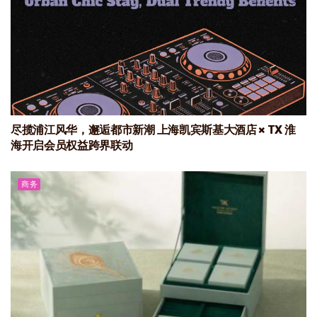
尽揽浦江风华，邂逅都市新潮 上海凯宾斯基大酒店 × TX 淮
海开启会员权益跨界联动
商务