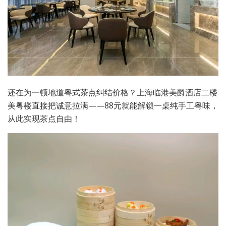
还在为一顿地道粤式茶点纠结价格？上海临港美爵酒店二楼
美粤楼直接把诚意拉满——88元就能解锁一桌纯手工粤味，
从此实现茶点自由！