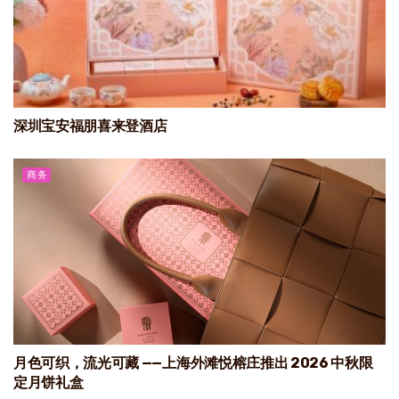
深圳宝安福朋喜来登酒店
商务
月色可织，流光可藏 ——上海外滩悦榕庄推出 2026 中秋限
定月饼礼盒