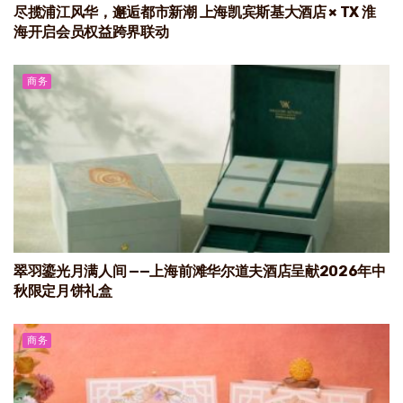
尽揽浦江风华，邂逅都市新潮 上海凯宾斯基大酒店 × TX 淮
海开启会员权益跨界联动
商务
翠羽鎏光月满人间 ——上海前滩华尔道夫酒店呈献2026年中
秋限定月饼礼盒
商务