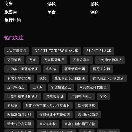
商务
游轮
邮轮
旅游局
美食
酒店
旅行时尚
热门关注
JW万豪酒店
ORIENT EXPRESS东方快车
SHAKE SHACK
万丽酒店
万豪
万豪国际集团
万豪旅享家
上海康莱德酒店
上海苏宁宝丽嘉酒店
中秋节
丽世酒店集团
丽思卡尔顿
丽思卡尔顿酒店
凯悦
北京丽思卡尔顿酒店
南京丽思卡尔顿酒店
厦门W酒店
土耳其
宁波柏悦酒店
尚美数智科技集团
巴黎勒布里斯托酒店
希尔顿集团
广州柏悦酒店
斐济
新加坡
旺斯圣马丁庄园及水疗度假村
欧特家酒店
欧特家酒店系列
深圳佳兆业万豪酒店
深圳柏悦酒店
瑞士格劳宾登州
皇家加勒比
皇家加勒比国际游轮