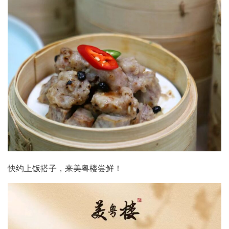
快约上饭搭子，来美粤楼尝鲜！