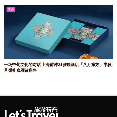
商务
一场中葡文化的对话 上海前滩31雅辰酒店「八月东方」中秋
月饼礼盒雅致启售