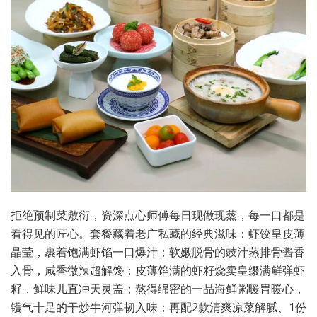
拒绝预制菜敷衍，资深点心师傅每日现做现蒸，每一口都是
看得见的匠心。套餐藏着老广私藏的经典滋味：虾饺皇皮薄
晶莹，裹着饱满虾馅一口爆汁；软嫩脱骨的豉汁蒸排骨酱香
入骨，咸香微辣超解馋；皮薄馅满的虾籽烧卖皇缀满鲜弹虾
籽，鲜味儿直冲天灵盖；熬得绵密的一品海鲜粥暖胃暖心，
镬气十足的干炒牛河弹韧入味；再配2款清爽凉菜解腻、1份