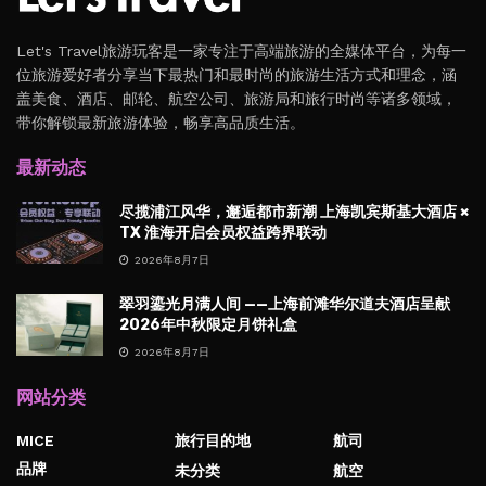
Let's Travel旅游玩客是一家专注于高端旅游的全媒体平台，为每一
位旅游爱好者分享当下最热门和最时尚的旅游生活方式和理念，涵
盖美食、酒店、邮轮、航空公司、旅游局和旅行时尚等诸多领域，
带你解锁最新旅游体验，畅享高品质生活。
最新动态
尽揽浦江风华，邂逅都市新潮 上海凯宾斯基大酒店 ×
TX 淮海开启会员权益跨界联动
2026年8月7日
翠羽鎏光月满人间 ——上海前滩华尔道夫酒店呈献
2026年中秋限定月饼礼盒
2026年8月7日
网站分类
MICE
旅行目的地
航司
品牌
未分类
航空