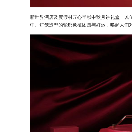
新世界酒店及度假村匠心呈献中秋月饼礼盒，以
中。灯笼造型的轮廓象征团圆与好运，唤起人们