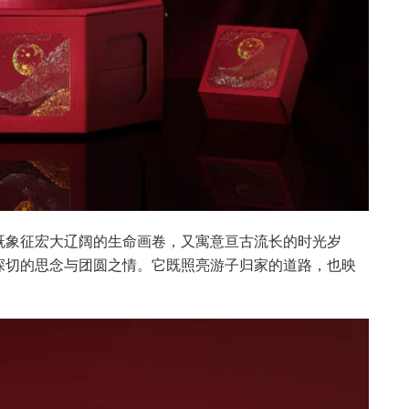
既象征宏大辽阔的生命画卷，又寓意亘古流长的时光岁
深切的思念与团圆之情。它既照亮游子归家的道路，也映