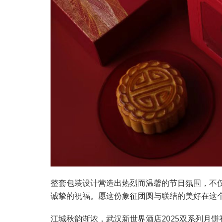
整套包装设计营造出热烈而温馨的节日氛围，不
诚挚的祝福。愿这份象征团圆与联结的美好在这
江城秋韵渐浓，武汉新世界酒店2025双系列月