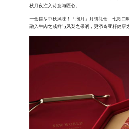
秋月夜注入诗意与匠心。
一盒揽尽中秋风味！「澜月」月饼礼盒，七款口
融入牛肉之咸鲜与凤梨之果润，更添奇亚籽健康