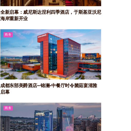
全新启幕：威尼斯达涅利四季酒店，于斯基亚沃尼
海岸重新开业
商务
成都东部美爵酒店—锦澜·中餐厅时令菌菇宴清雅
启幕
商务