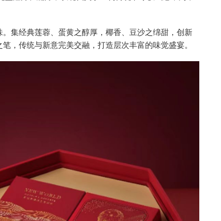
味。集经典莲蓉、蛋黄之醇厚，椰香、豆沙之绵甜，创新
之笔，传统与新意完美交融，打造层次丰富的味觉盛宴。