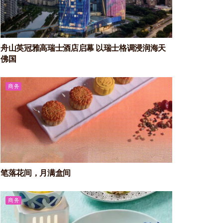
舟山英冠雅高瑞士酒店启幕 以瑞士格调浸润海天
佛国
商务
笔落花间，月满盒间
商务