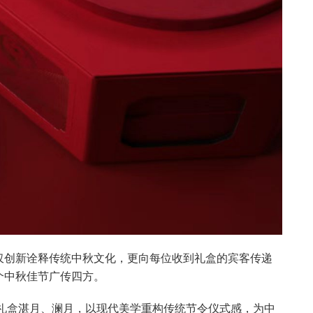
仅创新诠释传统中秋文化，更向每位收到礼盒的宾客传递
个中秋佳节广传四方。
饼礼盒湛月、澜月，以现代美学重构传统节令仪式感，为中