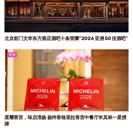
北京前门文华东方酒店酒吧十条荣膺“2026 亚洲 50 佳酒吧”
商务
星耀香宫，味启淮扬 扬州香格里拉香宫中餐厅米其林一星授
牌