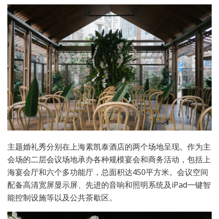
主题婚礼秀分别在上海素凯泰酒店的两个场地呈现。作为主
会场的二层会议场地承办各种规模宴会和商务活动，包括上
海宴会厅和六个多功能厅，总面积达450平方米。会议空间
配备高清宽屏显示屏、先进的音响和照明系统及iPad一键智
能控制设施等以及公共茶歇区。