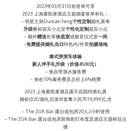
2023年03月31日前签单可享
2023 上海素凯泰酒店主题婚宴签单有礼：
– 明星主厨Duncan Feng
个性定制
婚礼菜单
升级
餐前迎宾小点至
个性化定制
迎宾小点
– 额外
赠送
长辈
休息室
或敬茶仪式室
一间
–
免费提供婚礼当日
特色内/外景
拍摄场地
泰式突突车体验
新人伴手礼升级（价值4500元）
– 免自带酒水服务费
– 免收10%服务费及总价上6%税费
2023 上海素凯泰酒店露天花园特惠礼遇
婚前仪式/婚礼后派对套餐人民币19,999元,含
– The ZUK Bar 露台或包房20人2小时使用
– The ZUK Bar 露台或包房装饰彩灯布置及酒店主题鲜花点
缀