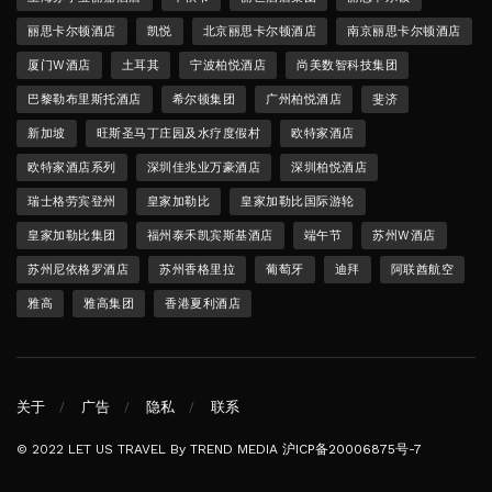
万丽酒店
万豪
万豪国际集团
万豪旅享家
上海康莱德酒店
上海苏宁宝丽嘉酒店
中秋节
丽世酒店集团
丽思卡尔顿
丽思卡尔顿酒店
凯悦
北京丽思卡尔顿酒店
南京丽思卡尔顿酒店
厦门W酒店
土耳其
宁波柏悦酒店
尚美数智科技集团
巴黎勒布里斯托酒店
希尔顿集团
广州柏悦酒店
斐济
新加坡
旺斯圣马丁庄园及水疗度假村
欧特家酒店
欧特家酒店系列
深圳佳兆业万豪酒店
深圳柏悦酒店
瑞士格劳宾登州
皇家加勒比
皇家加勒比国际游轮
皇家加勒比集团
福州泰禾凯宾斯基酒店
端午节
苏州W酒店
苏州尼依格罗酒店
苏州香格里拉
葡萄牙
迪拜
阿联酋航空
雅高
雅高集团
香港夏利酒店
关于
广告
隐私
联系
© 2022 LET US TRAVEL By TREND MEDIA
沪ICP备20006875号-7