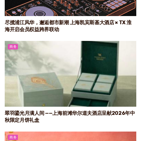
尽揽浦江风华，邂逅都市新潮 上海凯宾斯基大酒店 × TX 淮
海开启会员权益跨界联动
商务
翠羽鎏光月满人间 ——上海前滩华尔道夫酒店呈献2026年中
秋限定月饼礼盒
商务