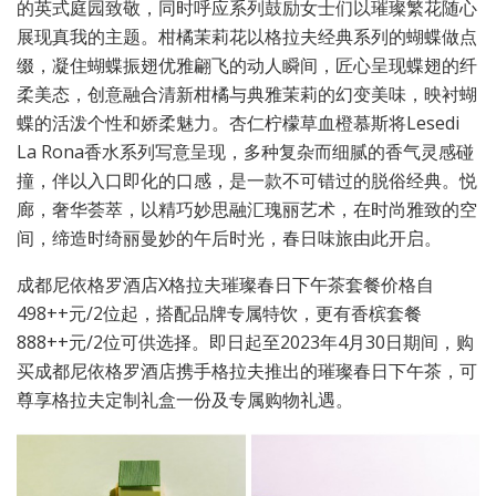
的英式庭园致敬，同时呼应系列鼓励女士们以璀璨繁花随心
展现真我的主题。柑橘茉莉花以格拉夫经典系列的蝴蝶做点
缀，凝住蝴蝶振翅优雅翩飞的动人瞬间，匠心呈现蝶翅的纤
柔美态，创意融合清新柑橘与典雅茉莉的幻变美味，映衬蝴
蝶的活泼个性和娇柔魅力。杏仁柠檬草血橙慕斯将Lesedi
La Rona香水系列写意呈现，多种复杂而细腻的香气灵感碰
撞，伴以入口即化的口感，是一款不可错过的脱俗经典。悦
廊，奢华荟萃，以精巧妙思融汇瑰丽艺术，在时尚雅致的空
间，缔造时绮丽曼妙的午后时光，春日味旅由此开启。
成都尼依格罗酒店X格拉夫璀璨春日下午茶套餐价格自
498++元/2位起，搭配品牌专属特饮，更有香槟套餐
888++元/2位可供选择。即日起至2023年4月30日期间，购
买成都尼依格罗酒店携手格拉夫推出的璀璨春日下午茶，可
尊享格拉夫定制礼盒一份及专属购物礼遇。