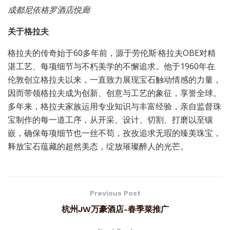
成都尼依格罗酒店悦廊
关于格拉夫
格拉夫的传奇始于60多年前，源于劳伦斯·格拉夫OBE对精
湛工艺、每项细节与不朽美学的不懈追求。他于1960年在
伦敦创立格拉夫以来，一直致力展现宝石触动情感的力量，
因而带领格拉夫成为创新、创意与工艺的象征，享誉全球。
多年来，格拉夫家族运用专业知识与丰富经验，亲自监督珠
宝制作的每一道工序，从开采、设计、切割、打磨以至镶
嵌，确保每项细节也一丝不苟，孜孜追求无瑕的臻美珠宝，
释放宝石蕴藏的超然美态，绽放璀璨醉人的光芒。
Previous Post
杭州JW万豪酒店-春季菜推广