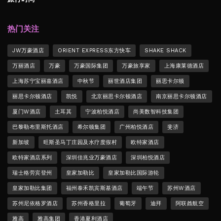
热门关注
JW万豪酒店
ORIENT EXPRESS东方快车
SHAKE SHACK
万丽酒店
万豪
万豪国际集团
万豪旅享家
上海康莱德酒店
上海苏宁宝丽嘉酒店
中秋节
丽世酒店集团
丽思卡尔顿
丽思卡尔顿酒店
凯悦
北京丽思卡尔顿酒店
南京丽思卡尔顿酒店
厦门W酒店
土耳其
宁波柏悦酒店
尚美数智科技集团
巴黎勒布里斯托酒店
希尔顿集团
广州柏悦酒店
斐济
新加坡
旺斯圣马丁庄园及水疗度假村
欧特家酒店
欧特家酒店系列
深圳佳兆业万豪酒店
深圳柏悦酒店
瑞士格劳宾登州
皇家加勒比
皇家加勒比国际游轮
皇家加勒比集团
福州泰禾凯宾斯基酒店
端午节
苏州W酒店
苏州尼依格罗酒店
苏州香格里拉
葡萄牙
迪拜
阿联酋航空
雅高
雅高集团
香港夏利酒店