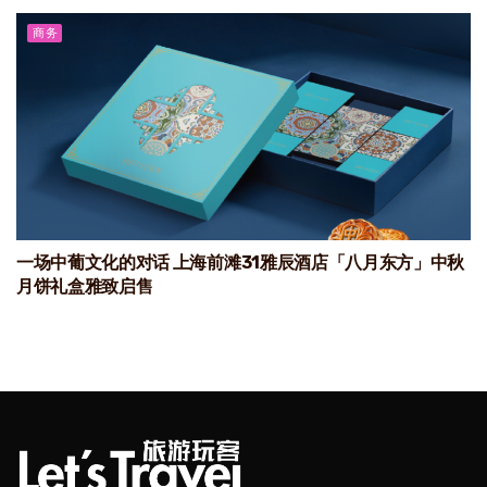
商务
一场中葡文化的对话 上海前滩31雅辰酒店「八月东方」中秋
月饼礼盒雅致启售