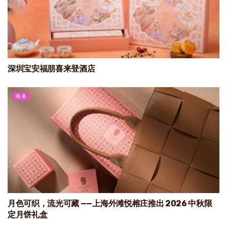
深圳宝安福朋喜来登酒店
商务
月色可织，流光可藏 ——上海外滩悦榕庄推出 2026 中秋限
定月饼礼盒