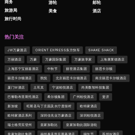
商务
游轮
邮轮
旅游局
美食
酒店
旅行时尚
热门关注
JW万豪酒店
ORIENT EXPRESS东方快车
SHAKE SHACK
万丽酒店
万豪
万豪国际集团
万豪旅享家
上海康莱德酒店
上海苏宁宝丽嘉酒店
中秋节
丽世酒店集团
丽思卡尔顿
丽思卡尔顿酒店
凯悦
北京丽思卡尔顿酒店
南京丽思卡尔顿酒店
厦门W酒店
土耳其
宁波柏悦酒店
尚美数智科技集团
巴黎勒布里斯托酒店
希尔顿集团
广州柏悦酒店
斐济
新加坡
旺斯圣马丁庄园及水疗度假村
欧特家酒店
欧特家酒店系列
深圳佳兆业万豪酒店
深圳柏悦酒店
瑞士格劳宾登州
皇家加勒比
皇家加勒比国际游轮
皇家加勒比集团
福州泰禾凯宾斯基酒店
端午节
苏州W酒店