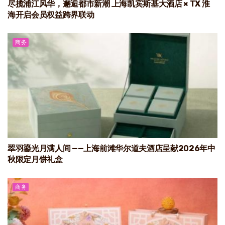
尽揽浦江风华，邂逅都市新潮 上海凯宾斯基大酒店 × TX 淮
海开启会员权益跨界联动
商务
翠羽鎏光月满人间 ——上海前滩华尔道夫酒店呈献2026年中
秋限定月饼礼盒
商务