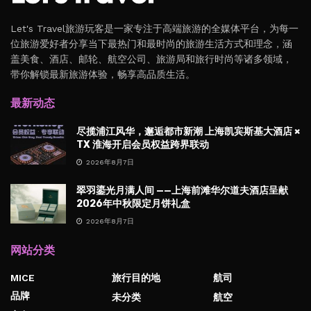
Let's Travel旅游玩客是一家专注于高端旅游的全媒体平台，为每一
位旅游爱好者分享当下最热门和最时尚的旅游生活方式和理念，涵
盖美食、酒店、邮轮、航空公司、旅游局和旅行时尚等诸多领域，
带你解锁最新旅游体验，畅享高品质生活。
最新动态
尽揽浦江风华，邂逅都市新潮 上海凯宾斯基大酒店 ×
TX 淮海开启会员权益跨界联动
2026年8月7日
翠羽鎏光月满人间 ——上海前滩华尔道夫酒店呈献
2026年中秋限定月饼礼盒
2026年8月7日
网站分类
MICE
旅行目的地
航司
品牌
未分类
航空