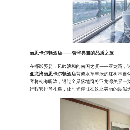
丽思卡尔顿酒店——奢华典雅的品质之旅
在椰影婆娑，风吟浪和的南国之滨——亚龙湾，
亚龙湾丽思卡尔顿酒店
背倚水草丰沃的红树林自
客将枕海听涛，透过全景落地窗将亚龙湾美景一
行程安排等礼遇，让时光停驻在这座美丽的度假