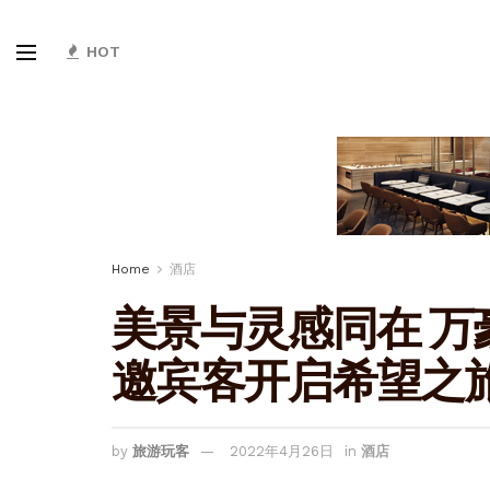
HOT
Home
酒店
美景与灵感同在 
邀宾客开启希望之
by
旅游玩客
2022年4月26日
in
酒店