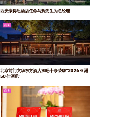
西安康得思酒店任命马辉先生为总经理
商务
北京前门文华东方酒店酒吧十条荣膺“2026 亚洲
50 佳酒吧”
商务