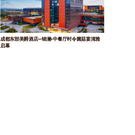
成都东部美爵酒店—锦澜·中餐厅时令菌菇宴清雅
启幕