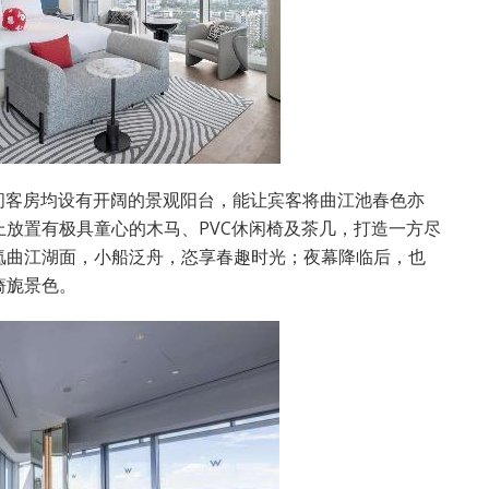
间客房均设有开阔的景观阳台，能让宾客将曲江池春色亦
放置有极具童心的木马、PVC休闲椅及茶几，打造一方尽
氲曲江湖面，小船泛舟，恣享春趣时光；夜幕降临后，也
旖旎景色。