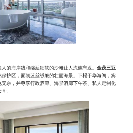
迷人的海岸线和绵延细软的沙滩让人流连忘返。
金茂三亚
然保护区，面朝蓝丝绒般的壮丽海景。下榻于华海阁，宾
览无余，并尊享行政酒廊、海景酒廊下午茶、私人定制化
天堂。