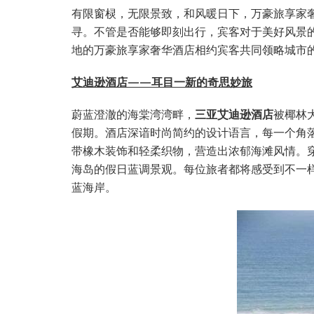
有限窗棂，无限景致，和风暖日下，万豪旅享家
寻。不管是否能够即刻出行，宾客对于美好风景
地的万豪旅享家奢华酒店相约宾客共同领略城市
艾迪逊酒店——耳目一新的奇思妙旅
蔚蓝澄澈的海棠湾湾畔，
三亚艾迪逊酒店
被椰林
假期。酒店深谙时尚简约的设计语言，每一个角
带橡木装饰和轻柔织物，营造出浓郁海滩风情。
海岛的假日蓝调景观。每位旅者都将感受到不一
蓝海岸。