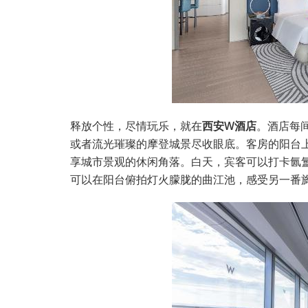
释放个性，尽情玩乐，就在
西安W酒店
。酒店每
或者流光璀璨的摩登城景尽收眼底。客房的阳台上
享城市景观的休闲角落。白天，宾客可以打卡氤
可以在阳台俯拍灯火朦胧的曲江池，感受另一番