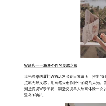
W酒店——
释放个性的灵感之旅
流光溢彩的
厦门W酒店
发出春日邀请函，推出“春
点燃无限灵感，用画笔去创作眼中的鹭岛风光。
潮堂悦境W亲子餐、潮堂悦境单人绘画体验一次
鹭岛“约绘”。