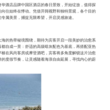
奢华酒店品牌中国区酒店的春日景致，开始绽放，值得探
的向往始终在悸动。凭借开阔视野和独特景观，各个目的
的专属美景，捕捉无限希望，开启灵感旅途。
大海的热带秘境围绕，期待为宾客开启一段美妙的治愈系
落都自成一景：舒适的高级暗灰配色为基底，再搭配亚热
穿梭在风尚客房或摩登酒吧，宾客将多角度解锁这片治愈
样的度假节奏，让灵感随着海浪自由延展，寻找内心的蔚