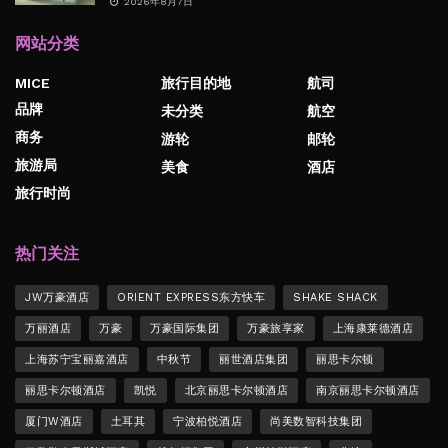
2026年8月7日
网站分类
MICE
旅行目的地
航司
品牌
未分类
航空
商务
游轮
邮轮
旅游局
美食
酒店
旅行时尚
热门关注
JW万豪酒店
ORIENT EXPRESS东方快车
SHAKE SHACK
万丽酒店
万豪
万豪国际集团
万豪旅享家
上海康莱德酒店
上海苏宁宝丽嘉酒店
中秋节
丽世酒店集团
丽思卡尔顿
丽思卡尔顿酒店
凯悦
北京丽思卡尔顿酒店
南京丽思卡尔顿酒店
厦门W酒店
土耳其
宁波柏悦酒店
尚美数智科技集团