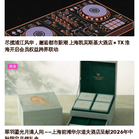
尽揽浦江风华，邂逅都市新潮 上海凯宾斯基大酒店 × TX 淮
海开启会员权益跨界联动
商务
翠羽鎏光月满人间 ——上海前滩华尔道夫酒店呈献2026年中
秋限定月饼礼盒