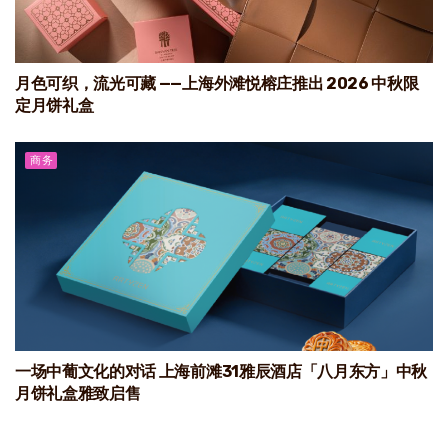
月色可织，流光可藏 ——上海外滩悦榕庄推出 2026 中秋限
定月饼礼盒
商务
一场中葡文化的对话 上海前滩31雅辰酒店「八月东方」中秋
月饼礼盒雅致启售