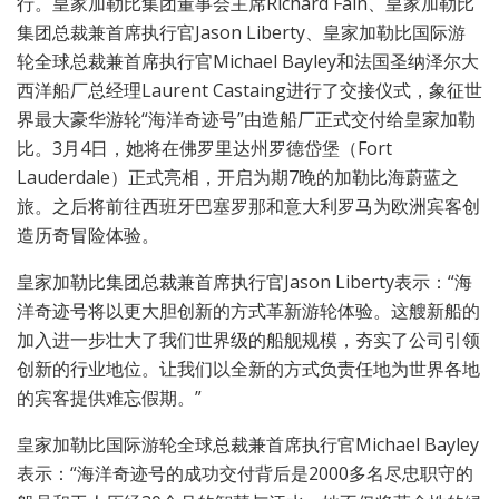
行。皇家加勒比集团董事会主席Richard Fain、皇家加勒比
集团总裁兼首席执行官Jason Liberty、皇家加勒比国际游
轮全球总裁兼首席执行官Michael Bayley和法国圣纳泽尔大
西洋船厂总经理Laurent Castaing进行了交接仪式，象征世
界最大豪华游轮“海洋奇迹号”由造船厂正式交付给皇家加勒
比。3月4日，她将在佛罗里达州罗德岱堡（Fort
Lauderdale）正式亮相，开启为期7晚的加勒比海蔚蓝之
旅。之后将前往西班牙巴塞罗那和意大利罗马为欧洲宾客创
造历奇冒险体验。
皇家加勒比集团总裁兼首席执行官Jason Liberty表示：“海
洋奇迹号将以更大胆创新的方式革新游轮体验。这艘新船的
加入进一步壮大了我们世界级的船舰规模，夯实了公司引领
创新的行业地位。让我们以全新的方式负责任地为世界各地
的宾客提供难忘假期。”
皇家加勒比国际游轮全球总裁兼首席执行官Michael Bayley
表示：“海洋奇迹号的成功交付背后是2000多名尽忠职守的