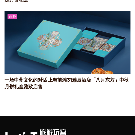
商务
一场中葡文化的对话 上海前滩31雅辰酒店「八月东方」中秋
月饼礼盒雅致启售