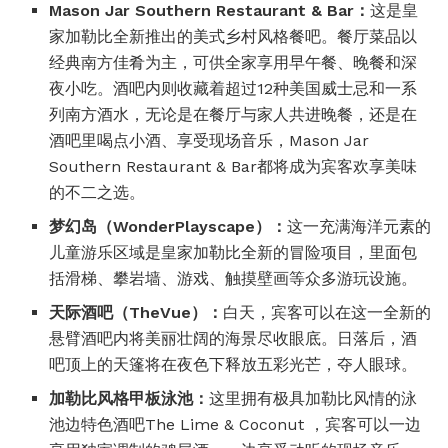
Mason Jar Southern Restaurant & Bar
：
这是皇
家加勒比全新推出的美式乡村风格餐吧。餐厅菜品以
经典南方佳肴为主，可供全家享用早午餐、晚餐和深
夜小吃。酒吧内则收藏着超过12种美国威士忌和一系
列南方酒水，无论是在餐厅与家人共进晚餐，还是在
酒吧里喝点小酒、享受现场音乐，Mason Jar
Southern Restaurant & Bar都将成为宾客欢享美味
的不二之选。
梦幻岛（
Wonder
Playscape
）：
这一充满海洋元素的
儿童游乐区域是皇家加勒比全新的冒险项目，里面包
括滑梯、攀岩墙、游戏、触摸壁画等众多游玩设施。
天际酒吧（The
Vue）：
白天，宾客可以在这一全新的
悬臂酒吧内将美丽壮阔的海景尽收眼底。日落后，酒
吧顶上的天篷将在夜色下释放五彩光芒，夺人眼球。
加勒比风格甲板泳池：
这里拥有极具加勒比风情的泳
池边特色酒吧The Lime & Coconut ，宾客可以一边