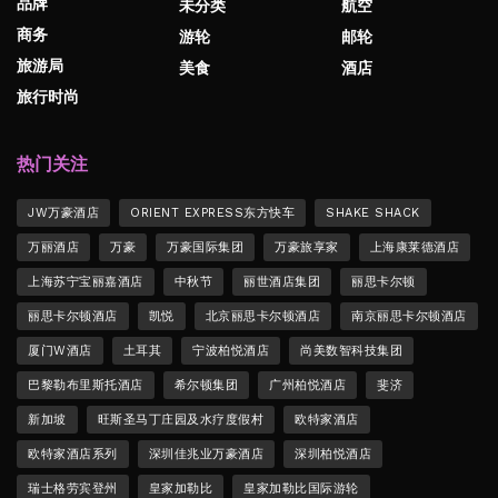
品牌
未分类
航空
商务
游轮
邮轮
旅游局
美食
酒店
旅行时尚
热门关注
JW万豪酒店
ORIENT EXPRESS东方快车
SHAKE SHACK
万丽酒店
万豪
万豪国际集团
万豪旅享家
上海康莱德酒店
上海苏宁宝丽嘉酒店
中秋节
丽世酒店集团
丽思卡尔顿
丽思卡尔顿酒店
凯悦
北京丽思卡尔顿酒店
南京丽思卡尔顿酒店
厦门W酒店
土耳其
宁波柏悦酒店
尚美数智科技集团
巴黎勒布里斯托酒店
希尔顿集团
广州柏悦酒店
斐济
新加坡
旺斯圣马丁庄园及水疗度假村
欧特家酒店
欧特家酒店系列
深圳佳兆业万豪酒店
深圳柏悦酒店
瑞士格劳宾登州
皇家加勒比
皇家加勒比国际游轮