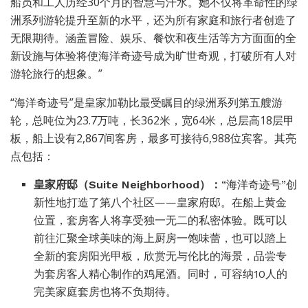
船员和工人历经30个月的智慧与汗水。她不仅将革命性的绿
洲系列游轮提升至新的水平，还为所有家庭和旅行者创造了
无限期待。涵盖冒险、娱乐、餐饮和夜生活等方方面面的全
新设施与体验将使海洋奇迹号成为旷世奇观，打破所有人对
游轮旅行的想象。”
“海洋奇迹号”是皇家加勒比最受瞩目的绿洲系列第五艘游
轮，总吨位为23.7万吨，长362米，宽64米，总层高18层甲
板，船上设有2,867间客房，最多可接待6,988位宾客。其亮
点包括：
皇家府邸（Suite Neighborhood）：
“海洋奇迹号”创
新性地打造了第八个社区——皇家府邸。在船上黄金
位置，套房客人将享受独一无二的私密体验。既可以
前往汇聚全球美味的海上厨房一饱味蕾，也可以踏上
全新的套房阳光甲板，欣赏无与伦比的海景，品尝专
为套房客人精心制作的鸡尾酒。同时，可容纳10人的
完美家庭套房也将不负期待。