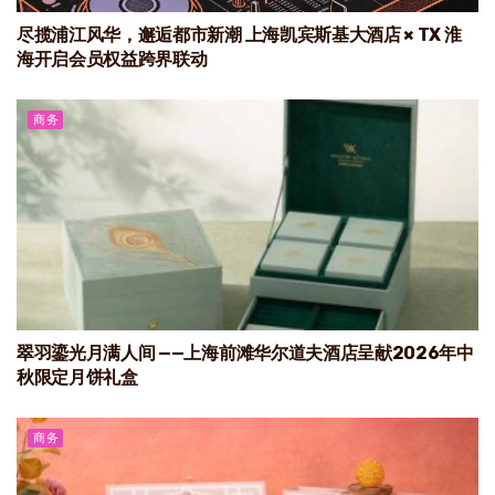
尽揽浦江风华，邂逅都市新潮 上海凯宾斯基大酒店 × TX 淮
海开启会员权益跨界联动
商务
翠羽鎏光月满人间 ——上海前滩华尔道夫酒店呈献2026年中
秋限定月饼礼盒
商务