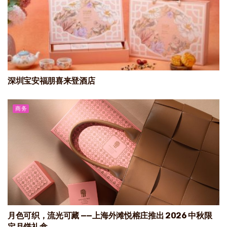
深圳宝安福朋喜来登酒店
商务
月色可织，流光可藏 ——上海外滩悦榕庄推出 2026 中秋限
定月饼礼盒