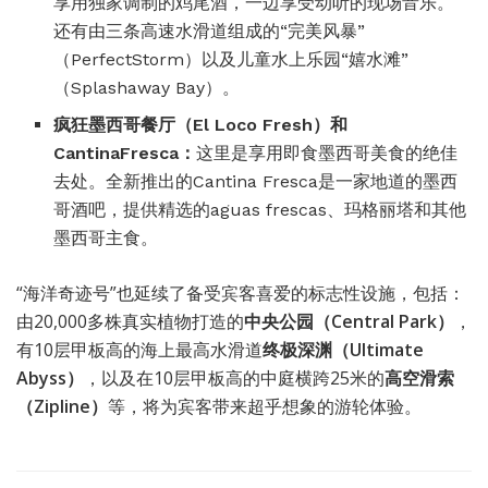
享用独家调制的鸡尾酒，一边享受动听的现场音乐。
还有由三条高速水滑道组成的“完美风暴”
（PerfectStorm）以及儿童水上乐园“嬉水滩”
（Splashaway Bay）。
疯狂墨西哥餐厅（
El Loco Fresh
）和
Cantina
Fresc
a：
这里是享用即食墨西哥美食的绝佳
去处。全新推出的Cantina Fresca是一家地道的墨西
哥酒吧，提供精选的aguas frescas、玛格丽塔和其他
墨西哥主食。
“海洋奇迹号”也延续了备受宾客喜爱的标志性设施，包括：
由20,000多株真实植物打造的
中央公园（Central Park）
，
有10层甲板高的海上最高水滑道
终极深渊（Ultimate
Abyss）
，以及在10层甲板高的中庭横跨25米的
高空滑索
（Zipline）
等，将为宾客带来超乎想象的游轮体验。