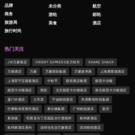
品牌
未分类
航空
商务
游轮
邮轮
旅游局
美食
酒店
旅行时尚
热门关注
JW万豪酒店
ORIENT EXPRESS东方快车
SHAKE SHACK
万丽酒店
万豪
万豪国际集团
万豪旅享家
上海康莱德酒店
上海苏宁宝丽嘉酒店
中秋节
丽世酒店集团
丽思卡尔顿
丽思卡尔顿酒店
凯悦
北京丽思卡尔顿酒店
南京丽思卡尔顿酒店
厦门W酒店
土耳其
宁波柏悦酒店
尚美数智科技集团
巴黎勒布里斯托酒店
希尔顿集团
广州柏悦酒店
斐济
新加坡
旺斯圣马丁庄园及水疗度假村
欧特家酒店
欧特家酒店系列
深圳佳兆业万豪酒店
深圳柏悦酒店