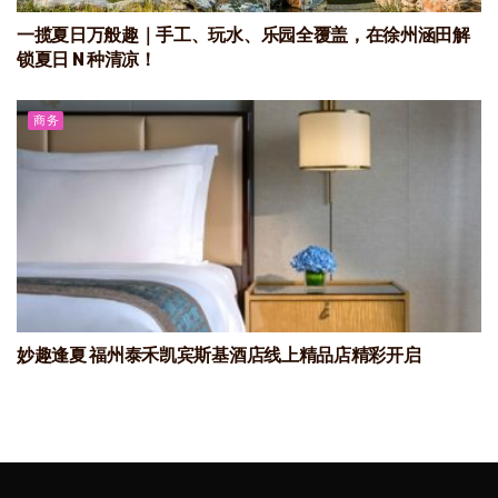
一揽夏日万般趣｜手工、玩水、乐园全覆盖，在徐州涵田解
锁夏日 N 种清凉！
商务
妙趣逢夏 福州泰禾凯宾斯基酒店线上精品店精彩开启