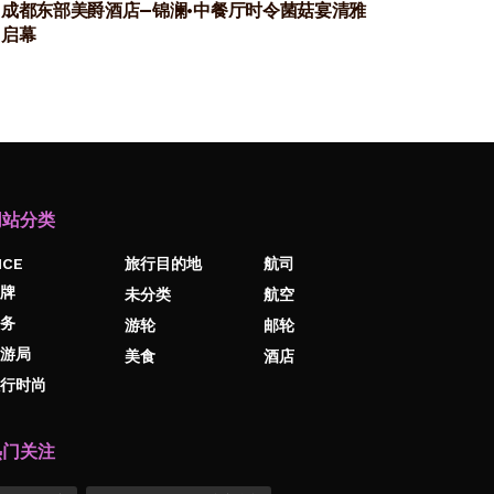
成都东部美爵酒店—锦澜·中餐厅时令菌菇宴清雅
启幕
网站分类
ICE
旅行目的地
航司
牌
未分类
航空
务
游轮
邮轮
游局
美食
酒店
行时尚
热门关注