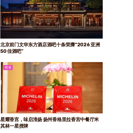
北京前门文华东方酒店酒吧十条荣膺“2026 亚洲
50 佳酒吧”
商务
星耀香宫，味启淮扬 扬州香格里拉香宫中餐厅米
其林一星授牌