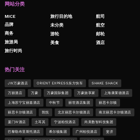
网站分类
MICE
旅行目的地
航司
品牌
未分类
航空
商务
游轮
邮轮
旅游局
美食
酒店
旅行时尚
热门关注
JW万豪酒店
ORIENT EXPRESS东方快车
SHAKE SHACK
万丽酒店
万豪
万豪国际集团
万豪旅享家
上海康莱德酒店
上海苏宁宝丽嘉酒店
中秋节
丽世酒店集团
丽思卡尔顿
丽思卡尔顿酒店
凯悦
北京丽思卡尔顿酒店
南京丽思卡尔顿酒店
厦门W酒店
土耳其
宁波柏悦酒店
尚美数智科技集团
巴黎勒布里斯托酒店
希尔顿集团
广州柏悦酒店
斐济