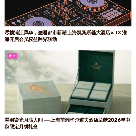
尽揽浦江风华，邂逅都市新潮 上海凯宾斯基大酒店 × TX 淮
海开启会员权益跨界联动
商务
翠羽鎏光月满人间 ——上海前滩华尔道夫酒店呈献2026年中
秋限定月饼礼盒