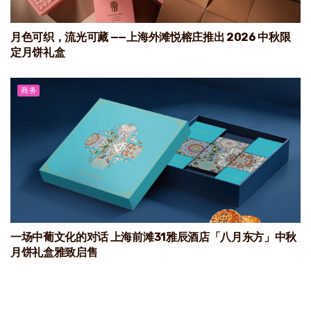
月色可织，流光可藏 ——上海外滩悦榕庄推出 2026 中秋限
定月饼礼盒
商务
一场中葡文化的对话 上海前滩31雅辰酒店「八月东方」中秋
月饼礼盒雅致启售