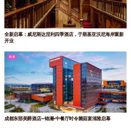
全新启幕：威尼斯达涅利四季酒店，于斯基亚沃尼海岸重新
开业
商务
成都东部美爵酒店—锦澜·中餐厅时令菌菇宴清雅启幕