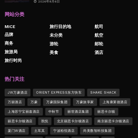
2026年8月6日
网站分类
MICE
旅行目的地
航司
品牌
未分类
航空
商务
游轮
邮轮
旅游局
美食
酒店
旅行时尚
热门关注
JW万豪酒店
ORIENT EXPRESS东方快车
SHAKE SHACK
万丽酒店
万豪
万豪国际集团
万豪旅享家
上海康莱德酒店
上海苏宁宝丽嘉酒店
中秋节
丽世酒店集团
丽思卡尔顿
丽思卡尔顿酒店
凯悦
北京丽思卡尔顿酒店
南京丽思卡尔顿酒店
厦门W酒店
土耳其
宁波柏悦酒店
尚美数智科技集团