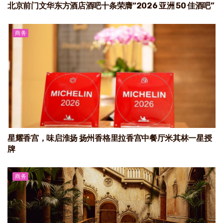
北京前门文华东方酒店酒吧十条荣膺“2026 亚洲 50 佳酒吧”
商务
星耀香宫，味启淮扬 扬州香格里拉香宫中餐厅米其林一星授
牌
商务